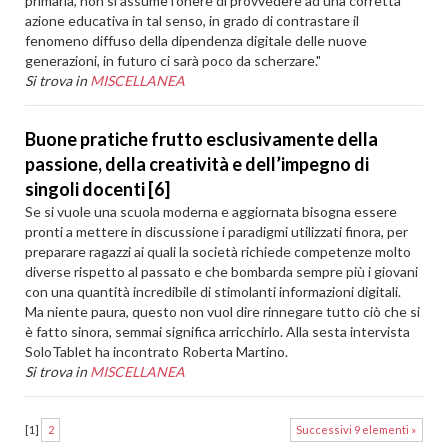
primaria, non si assume l’onere di provvedere ad una corretta
azione educativa in tal senso, in grado di contrastare il
fenomeno diffuso della dipendenza digitale delle nuove
generazioni, in futuro ci sarà poco da scherzare."
Si trova in
MISCELLANEA
Buone pratiche frutto esclusivamente della
passione, della creatività e dell’impegno di
singoli docenti [6]
Se si vuole una scuola moderna e aggiornata bisogna essere
pronti a mettere in discussione i paradigmi utilizzati finora, per
preparare ragazzi ai quali la società richiede competenze molto
diverse rispetto al passato e che bombarda sempre più i giovani
con una quantità incredibile di stimolanti informazioni digitali.
Ma niente paura, questo non vuol dire rinnegare tutto ciò che si
è fatto sinora, semmai significa arricchirlo. Alla sesta intervista
SoloTablet ha incontrato Roberta Martino.
Si trova in
MISCELLANEA
[
1
]
2
Successivi 9 elementi »