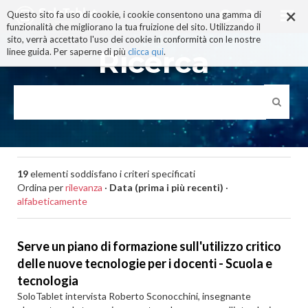
×
Salta
Questo sito fa uso di cookie, i cookie consentono una gamma di
ai
funzionalità che migliorano la tua fruizione del sito. Utilizzando il
contenuti.
sito, verrà accettato l'uso dei cookie in conformità con le nostre
|
Ricerca
linee guida. Per saperne di più
clicca qui
.
Salta
alla
navigazione
19
elementi soddisfano i criteri specificati
Ordina per
rilevanza
·
Data (prima i più recenti)
·
alfabeticamente
Serve un piano di formazione sull'utilizzo critico
delle nuove tecnologie per i docenti - Scuola e
tecnologia
SoloTablet intervista Roberto Sconocchini, insegnante