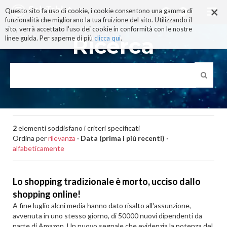
×
Salta
Questo sito fa uso di cookie, i cookie consentono una gamma di
ai
funzionalità che migliorano la tua fruizione del sito. Utilizzando il
contenuti.
sito, verrà accettato l'uso dei cookie in conformità con le nostre
|
Ricerca
linee guida. Per saperne di più
clicca qui
.
Salta
alla
navigazione
2
elementi soddisfano i criteri specificati
Ordina per
rilevanza
·
Data (prima i più recenti)
·
alfabeticamente
Lo shopping tradizionale è morto, ucciso dallo
shopping online!
A fine luglio alcni media hanno dato risalto all'assunzione,
avvenuta in uno stesso giorno, di 50000 nuovi dipendenti da
parte di Amazon. Un nuovo segnale che evidenzia la potenza del