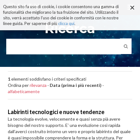
×
Salta
Questo sito fa uso di cookie, i cookie consentono una gamma di
ai
funzionalità che migliorano la tua fruizione del sito. Utilizzando il
contenuti.
sito, verrà accettato l'uso dei cookie in conformità con le nostre
|
Ricerca
linee guida. Per saperne di più
clicca qui
.
Salta
alla
navigazione
1
elementi soddisfano i criteri specificati
Ordina per
rilevanza
·
Data (prima i più recenti)
·
alfabeticamente
Labirinti tecnologici e nuove tendenze
La tecnologia evolve, velocemente e quasi senza pià avere
bisogno del nostro supporto. E’ una evoluzione così rapida
dall’averci costruito intorno un vero e proprio labirinto del quale
è quasi impossibile comprendere la forma e la struttura. Per