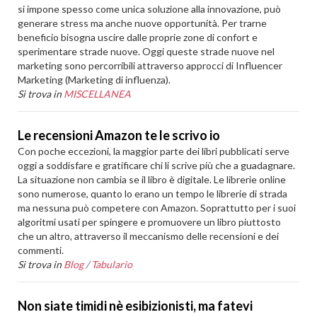
si impone spesso come unica soluzione alla innovazione, può
generare stress ma anche nuove opportunità. Per trarne
beneficio bisogna uscire dalle proprie zone di confort e
sperimentare strade nuove. Oggi queste strade nuove nel
marketing sono percorribili attraverso approcci di Influencer
Marketing (Marketing di influenza).
Si trova in
MISCELLANEA
Le recensioni Amazon te le scrivo io
Con poche eccezioni, la maggior parte dei libri pubblicati serve
oggi a soddisfare e gratificare chi li scrive più che a guadagnare.
La situazione non cambia se il libro è digitale. Le librerie online
sono numerose, quanto lo erano un tempo le librerie di strada
ma nessuna può competere con Amazon. Soprattutto per i suoi
algoritmi usati per spingere e promuovere un libro piuttosto
che un altro, attraverso il meccanismo delle recensioni e dei
commenti.
Si trova in
Blog
/
Tabulario
Non siate timidi nè esibizionisti, ma fatevi