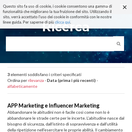
×
Salta
Questo sito fa uso di cookie, i cookie consentono una gamma di
ai
funzionalità che migliorano la tua fruizione del sito. Utilizzando il
contenuti.
sito, verrà accettato l'uso dei cookie in conformità con le nostre
|
Ricerca
linee guida. Per saperne di più
clicca qui
.
Salta
alla
navigazione
3
elementi soddisfano i criteri specificati
Ordina per
rilevanza
·
Data (prima i più recenti)
·
alfabeticamente
APP Marketing e Influencer Marketing
Abbandonare le abitudini non è facile così come non lo è
abbandonare le strade certe per le incerte. L'abitudine nasce dal
bisogno di sicurezza, dall'istinto di sopravvivenza e dall'utilità
della ripetizione nell'esercitare le proprie abilità. Il cambiamento