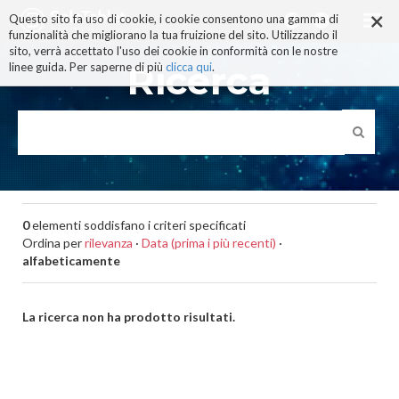
×
Salta
Questo sito fa uso di cookie, i cookie consentono una gamma di
ai
funzionalità che migliorano la tua fruizione del sito. Utilizzando il
contenuti.
sito, verrà accettato l'uso dei cookie in conformità con le nostre
|
Ricerca
linee guida. Per saperne di più
clicca qui
.
Salta
alla
navigazione
0
elementi soddisfano i criteri specificati
Ordina per
rilevanza
·
Data (prima i più recenti)
·
alfabeticamente
La ricerca non ha prodotto risultati.