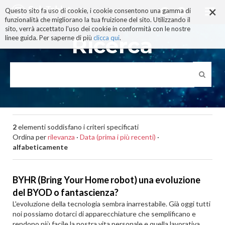
×
Salta
Questo sito fa uso di cookie, i cookie consentono una gamma di
ai
funzionalità che migliorano la tua fruizione del sito. Utilizzando il
contenuti.
sito, verrà accettato l'uso dei cookie in conformità con le nostre
|
Ricerca
linee guida. Per saperne di più
clicca qui
.
Salta
alla
navigazione
2
elementi soddisfano i criteri specificati
Ordina per
rilevanza
·
Data (prima i più recenti)
·
alfabeticamente
BYHR (Bring Your Home robot) una evoluzione
del BYOD o fantascienza?
L'evoluzione della tecnologia sembra inarrestabile. Già oggi tutti
noi possiamo dotarci di apparecchiature che semplificano e
rendono più facile la nostra vita personale e quella lavorativa.