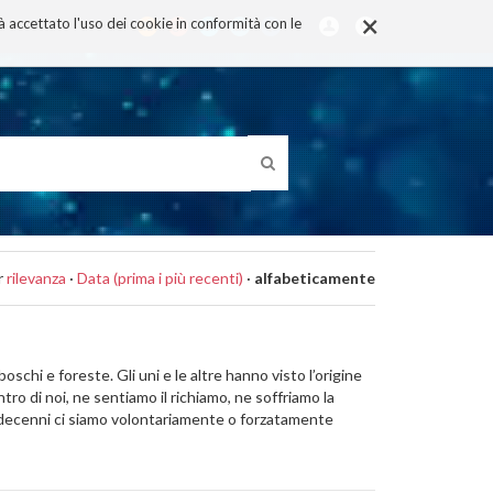
×
rà accettato l'uso dei cookie in conformità con le
r
rilevanza
·
Data (prima i più recenti)
·
alfabeticamente
schi e foreste. Gli uni e le altre hanno visto l’origine
ro di noi, ne sentiamo il richiamo, ne soffriamo la
i decenni ci siamo volontariamente o forzatamente