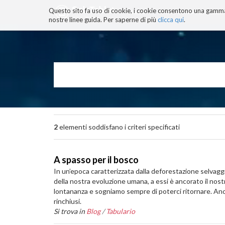
Questo sito fa uso di cookie, i cookie consentono una gamma di
BLOG
TECNOCONSAPEVOLEZZ
nostre linee guida. Per saperne di più
clicca qui
.
Salta
ai
contenuti.
|
Salta
alla
navigazione
2
elementi soddisfano i criteri specificati
A spasso per il bosco
In un’epoca caratterizzata dalla deforestazione selvaggia
della nostra evoluzione umana, a essi è ancorato il nostr
lontananza e sogniamo sempre di poterci ritornare. Anc
rinchiusi.
Si trova in
Blog
/
Tabulario