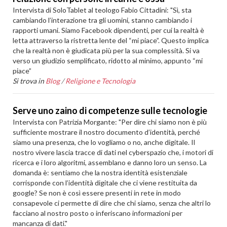
Intervista di SoloTablet al teologo Fabio Cittadini: "Sì, sta
cambiando l’interazione tra gli uomini, stanno cambiando i
rapporti umani. Siamo Facebook dipendenti, per cui la realtà è
letta attraverso la ristretta lente del “mi piace”. Questo implica
che la realtà non è giudicata più per la sua complessità. Si va
verso un giudizio semplificato, ridotto al minimo, appunto “mi
piace”
Si trova in
Blog
/
Religione e Tecnologia
Serve uno zaino di competenze sulle tecnologie
Intervista con Patrizia Morgante: "Per dire chi siamo non è più
sufficiente mostrare il nostro documento d’identità, perché
siamo una presenza, che lo vogliamo o no, anche digitale. Il
nostro vivere lascia tracce di dati nel cyberspazio che, i motori di
ricerca e i loro algoritmi, assemblano e danno loro un senso. La
domanda è: sentiamo che la nostra identità esistenziale
corrisponde con l’identità digitale che ci viene restituita da
google? Se non è così essere presenti in rete in modo
consapevole ci permette di dire che chi siamo, senza che altri lo
facciano al nostro posto o inferiscano informazioni per
mancanza di dati."