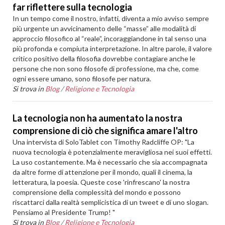
far riflettere sulla tecnologia
In un tempo come il nostro, infatti, diventa a mio avviso sempre
più urgente un avvicinamento delle “masse” alle modalità di
approccio filosofico al “reale”, incoraggiandone in tal senso una
più profonda e compiuta interpretazione. In altre parole, il valore
critico positivo della filosofia dovrebbe contagiare anche le
persone che non sono filosofe di professione, ma che, come
ogni essere umano, sono filosofe per natura.
Si trova in
Blog
/
Religione e Tecnologia
La tecnologia non ha aumentato la nostra
comprensione di ciò che significa amare l'altro
Una intervista di SoloTablet con Timothy Radcliffe OP: "La
nuova tecnologia è potenzialmente meravigliosa nei suoi effetti.
La uso costantemente. Ma è necessario che sia accompagnata
da altre forme di attenzione per il mondo, quali il cinema, la
letteratura, la poesia. Queste cose 'rinfrescano' la nostra
comprensione della complessità del mondo e possono
riscattarci dalla realtà semplicistica di un tweet e di uno slogan.
Pensiamo al Presidente Trump! "
Si trova in
Blog
/
Religione e Tecnologia