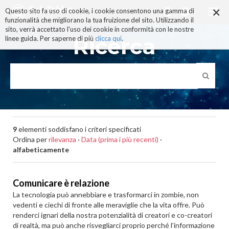
×
Salta
Questo sito fa uso di cookie, i cookie consentono una gamma di
ai
funzionalità che migliorano la tua fruizione del sito. Utilizzando il
contenuti.
sito, verrà accettato l'uso dei cookie in conformità con le nostre
|
Ricerca
linee guida. Per saperne di più
clicca qui
.
Salta
alla
navigazione
9
elementi soddisfano i criteri specificati
Ordina per
rilevanza
·
Data (prima i più recenti)
·
alfabeticamente
Comunicare è relazione
La tecnologia può annebbiare e trasformarci in zombie, non
vedenti e ciechi di fronte alle meraviglie che la vita offre. Può
renderci ignari della nostra potenzialità di creatori e co-creatori
di realtà, ma può anche risvegliarci proprio perché l’informazione