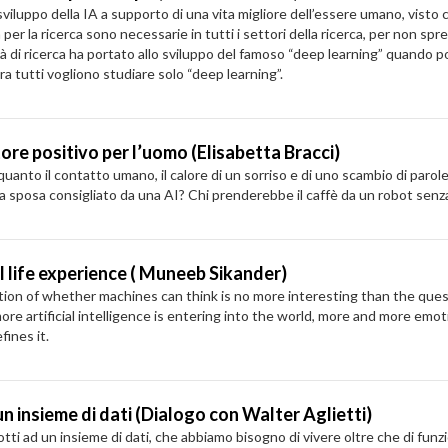
viluppo della IA a supporto di una vita migliore dell’essere umano, visto c
per la ricerca sono necessarie in tutti i settori della ricerca, per non sp
ertà di ricerca ha portato allo sviluppo del famoso “deep learning” quando 
ora tutti vogliono studiare solo “deep learning”.
ore positivo per l’uomo (Elisabetta Bracci)
uanto il contatto umano, il calore di un sorriso e di uno scambio di parole
sposa consigliato da una AI? Chi prenderebbe il caffè da un robot senza i
l life experience ( Muneeb Sikander)
stion of whether machines can think is no more interesting than the que
 artificial intelligence is entering into the world, more and more emotion
fines it.
n insieme di dati (Dialogo con Walter Aglietti)
ti ad un insieme di dati, che abbiamo bisogno di vivere oltre che di fun