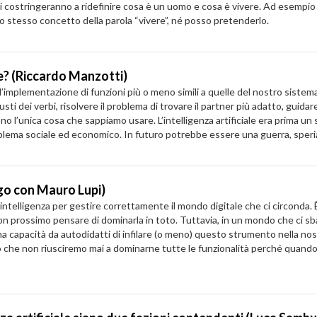
i costringeranno a ridefinire cosa è un uomo e cosa è vivere. Ad esem
mio stesso concetto della parola “vivere”, né posso pretenderlo.
le? (Riccardo Manzotti)
nell’implementazione di funzioni più o meno simili a quelle del nostro sist
iusti dei verbi, risolvere il problema di trovare il partner più adatto, gui
no l’unica cosa che sappiamo usare. L’intelligenza artificiale era prima u
lema sociale ed economico. In futuro potrebbe essere una guerra, speri
logo con Mauro Lupi)
intelligenza per gestire correttamente il mondo digitale che ci circonda. 
i non prossimo pensare di dominarla in toto. Tuttavia, in un mondo che ci
a capacità da autodidatti di infilare (o meno) questo strumento nella nost
 che non riusciremo mai a dominarne tutte le funzionalità perché quando 