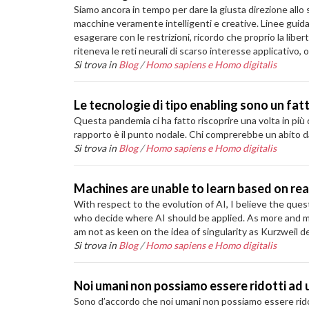
Siamo ancora in tempo per dare la giusta direzione allo s
macchine veramente intelligenti e creative. Linee guida 
esagerare con le restrizioni, ricordo che proprio la lib
riteneva le reti neurali di scarso interesse applicativo, 
Si trova in
Blog
/
Homo sapiens e Homo digitalis
Le tecnologie di tipo enabling sono un fatt
Questa pandemia ci ha fatto riscoprire una volta in più q
rapporto è il punto nodale. Chi comprerebbe un abito da 
Si trova in
Blog
/
Homo sapiens e Homo digitalis
Machines are unable to learn based on rea
With respect to the evolution of AI, I believe the que
who decide where AI should be applied. As more and more
am not as keen on the idea of singularity as Kurzweil de
Si trova in
Blog
/
Homo sapiens e Homo digitalis
Noi umani non possiamo essere ridotti ad u
Sono d’accordo che noi umani non possiamo essere ridot