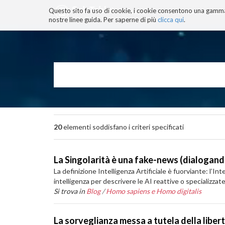
Questo sito fa uso di cookie, i cookie consentono una gamma di
BLOG
TECNOCONSAPEVOLEZZ
nostre linee guida. Per saperne di più
clicca qui
.
Salta
ai
contenuti.
|
Salta
alla
navigazione
20
elementi soddisfano i criteri specificati
La Singolarità è una fake-news (dialogan
La definizione Intelligenza Artificiale è fuorviante: l’
intelligenza per descrivere le AI reattive o specializzate,
Si trova in
Blog
/
Homo sapiens e Homo digitalis
La sorveglianza messa a tutela della libe