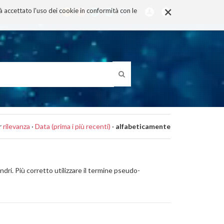
×
rà accettato l'uso dei cookie in conformità con le
r
rilevanza
·
Data (prima i più recenti)
·
alfabeticamente
dri. Più corretto utilizzare il termine pseudo-