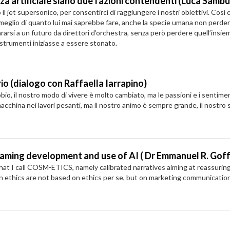
nza artificiale siano due fazioni contendenti (Luca Sambu
il jet supersonico, per consentirci di raggiungere i nostri obiettivi. Così
meglio di quanto lui mai saprebbe fare, anche la specie umana non perderà i
rarsi a un futuro da direttori d’orchestra, senza però perdere quell’in
strumenti iniziasse a essere stonato.
o (dialogo con Raffaella Iarrapino)
io, il nostro modo di vivere è molto cambiato, ma le passioni e i sentimenti
macchina nei lavori pesanti, ma il nostro animo è sempre grande, il nostro 
 framing development and use of AI ( Dr Emmanuel R. Goff
what I call COSM-ETICS, namely calibrated narratives aiming at reassurin
on ethics are not based on ethics per se, but on marketing communication. 