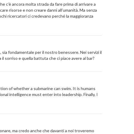
he c’è ancora molta strada da fare prima di arrivare a
recare risorse e non creare danni all’umanità. Ma senza
pochi ricercatori ci credevano perché la maggioranza
, sia fondamentale per il nostro benessere. Nei servizi il
l sorriso e quella battuta che ci piace avere al bar?
stion of whether a submarine can swim. It is humans
al intelligence must enter into leadership. Finally, I
zionare, ma credo anche che davanti a noi troveremo