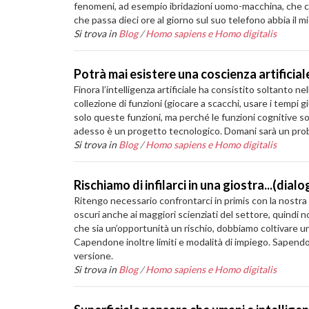
fenomeni, ad esempio ibridazioni uomo-macchina, che c
che passa dieci ore al giorno sul suo telefono abbia il 
Si trova in
Blog
/
Homo sapiens e Homo digitalis
Potrà mai esistere una coscienza artificia
Finora l’intelligenza artificiale ha consistito soltanto 
collezione di funzioni (giocare a scacchi, usare i tempi g
solo queste funzioni, ma perché le funzioni cognitive so
adesso è un progetto tecnologico. Domani sarà un prob
Si trova in
Blog
/
Homo sapiens e Homo digitalis
Rischiamo di infilarci in una giostra...(dia
Ritengo necessario confrontarci in primis con la nostra 
oscuri anche ai maggiori scienziati del settore, quind
che sia un’opportunità un rischio, dobbiamo coltivare un
Capendone inoltre limiti e modalità di impiego. Sapendo
versione.
Si trova in
Blog
/
Homo sapiens e Homo digitalis