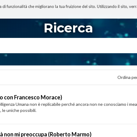
 funzionalità che migliorano la tua fruizione del sito. Utilizzando il sito, ver
A
TECNOBIBLIOGRAFIA
I MIEI LIBRI
PROGETTO
Ricerca
Ordina pe
do con Francesco Morace)
Intelligenza Umana non è replicabile perché ancora non ne conosciamo i mean
 le uniche possibili.
rtà non mi preoccupa (Roberto Marmo)