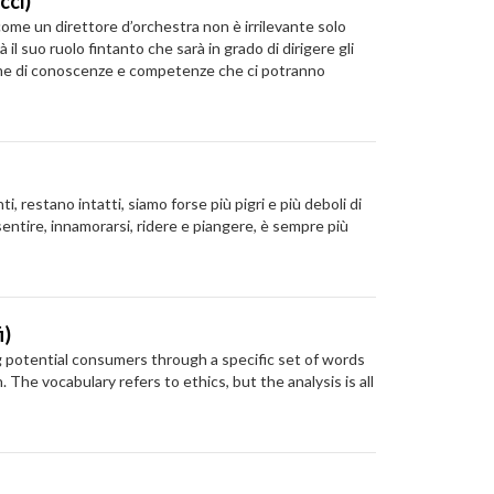
cci)
 come un direttore d’orchestra non è irrilevante solo
l suo ruolo fintanto che sarà in grado di dirigere gli
sieme di conoscenze e competenze che ci potranno
, restano intatti, siamo forse più pigri e più deboli di
sentire, innamorarsi, ridere e piangere, è sempre più
i)
g potential consumers through a specific set of words
The vocabulary refers to ethics, but the analysis is all