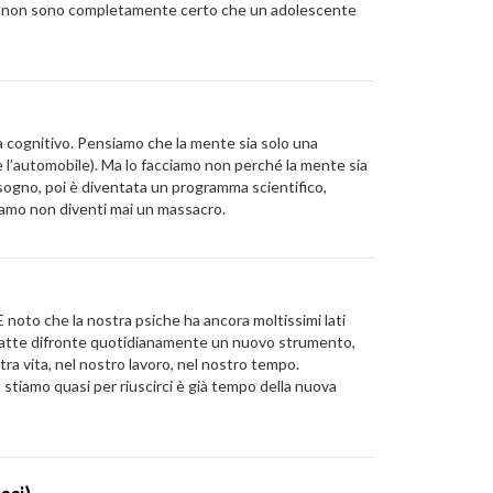
pio non sono completamente certo che un adolescente
ema cognitivo. Pensiamo che la mente sia solo una
dare l’automobile). Ma lo facciamo non perché la mente sia
n sogno, poi è diventata un programma scientifico,
amo non diventi mai un massacro.
È noto che la nostra psiche ha ancora moltissimi lati
 sbatte difronte quotidianamente un nuovo strumento,
ra vita, nel nostro lavoro, nel nostro tempo.
stiamo quasi per riuscirci è già tempo della nuova