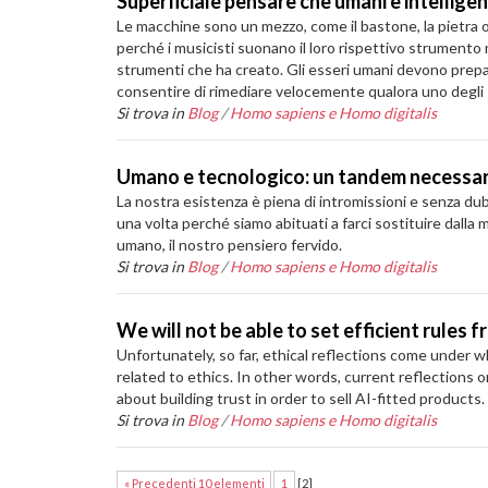
Superficiale pensare che umani e intellige
Le macchine sono un mezzo, come il bastone, la pietra o 
perché i musicisti suonano il loro rispettivo strumento 
strumenti che ha creato. Gli esseri umani devono prepa
consentire di rimediare velocemente qualora uno degli 
Si trova in
Blog
/
Homo sapiens e Homo digitalis
Umano e tecnologico: un tandem necessari
La nostra esistenza è piena di intromissioni e senza dubb
una volta perché siamo abituati a farci sostituire dalla 
umano, il nostro pensiero fervido.
Si trova in
Blog
/
Homo sapiens e Homo digitalis
We will not be able to set efficient rules
Unfortunately, so far, ethical reflections come under 
related to ethics. In other words, current reflections 
about building trust in order to sell AI-fitted products.
Si trova in
Blog
/
Homo sapiens e Homo digitalis
« Precedenti 10 elementi
1
[
2
]