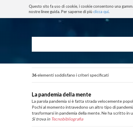
Questo sito fa uso di cookie, i cookie consentono una gamma di
BLOG
TECNOCONSAPEVOLEZZ
nostre linee guida. Per saperne di più
clicca qui
.
Salta
ai
contenuti.
|
Salta
alla
navigazione
36
elementi soddisfano i criteri specificati
La pandemia della mente
La parola pandemia si è fatta strada velocemente popola
Pochi al momento intravedono un altro tipo di pandemia
trasformarsi in pandemia della mente. Ne ha scritto in 
Si trova in
Tecnobibliografia