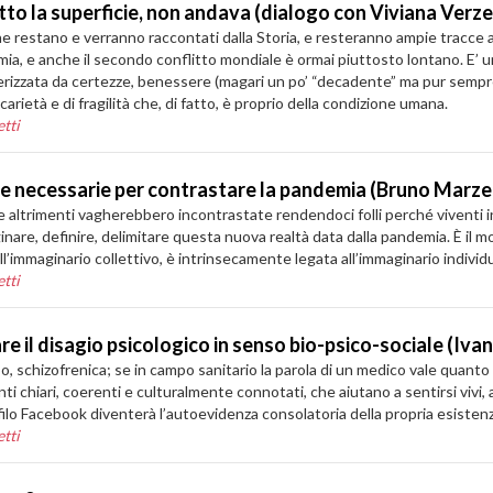
to la superficie, non andava (dialogo con Viviana Verzel
e restano e verranno raccontati dalla Storia, e resteranno ampie tracce a
mia, e anche il secondo conflitto mondiale è ormai piuttosto lontano. E’
ratterizzata da certezze, benessere (magari un po’ “decadente” ma pur sem
arietà e di fragilità che, di fatto, è proprio della condizione umana.
tti
se necessarie per contrastare la pandemia (Bruno Marze
 che altrimenti vagherebbero incontrastate rendendoci folli perché viventi
inare, definire, delimitare questa nuova realtà data dalla pandemia. È il 
l’immaginario collettivo, è intrinsecamente legata all’immaginario individu
tti
tare il disagio psicologico in senso bio-psico-sociale (Iva
o, schizofrenica; se in campo sanitario la parola di un medico vale quanto
i chiari, coerenti e culturalmente connotati, che aiutano a sentirsi vivi, 
rofilo Facebook diventerà l’autoevidenza consolatoria della propria esisten
tti