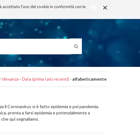
×
rà accettato l'uso dei cookie in conformità con le
r
rilevanza
·
Data (prima i più recenti)
·
alfabeticamente
a il Coronavirus si è fatto epidemia e poi pandemia.
ca, pronta a farsi epidemia e potenzialmente a
e che qui segnaliamo.