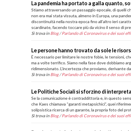
La pandemia ha portato a galla quanto, sot
Stiamo attraversando un passaggio epocale, di quelli ch
non era mai stata vissuta, almeno in Europa, una pande
discontinuità nella nostra epoca fino all’altro ieri ca
scardinate, facendo toccare più da vicino il senso di prec
Si trova in
Blog
/
Parlando di Coronavirus e dei suoi effe
Le persone hanno trovato da sole le risor
È necessario per limitare le nostre fobie, le tensioni,
ma a volte terrifico. Siamo nella fase dove dobbiamo arg
ridimensionato. L’incertezza che proviamo, derivante dal
Si trova in
Blog
/
Parlando di Coronavirus e dei suoi effe
Le Politiche Sociali si sforzino di interpre
Se la comunicazione è contraddittoria e, in questo sens
che Kaes chiamava “garanti metapsichici”, quei riferiment
solipsistica ricerca di un garante, la propria foto del p
Si trova in
Blog
/
Parlando di Coronavirus e dei suoi effe