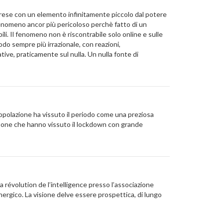
le prese con un elemento infinitamente piccolo dal potere
 fenomeno ancor più pericoloso perchè fatto di un
li. Il fenomeno non è riscontrabile solo online e sulle
odo sempre più irrazionale, con reazioni,
ive, praticamente sul nulla. Un nulla fonte di
popolazione ha vissuto il periodo come una preziosa
ersone che hanno vissuto il lockdown con grande
 révolution de l’intelligence presso l’associazione
nergico. La visione delve essere prospettica, di lungo