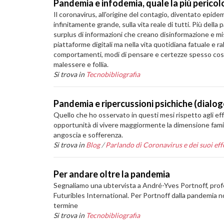
Pandemia e infodemia, quale la più pericol
Il coronavirus, all'origine del contagio, diventato epide
infinitamente grande, sulla vita reale di tutti. Più del
surplus di informazioni che creano disinformazione e misi
piattaforme digitali ma nella vita quotidiana fatuale e 
comportamenti, modi di pensare e certezze spesso costrui
malessere e follia.
Si trova in
Tecnobibliografia
Pandemia e ripercussioni psichiche (dialo
Quello che ho osservato in questi mesi rispetto agli ef
opportunità di vivere maggiormente la dimensione famili
angoscia e sofferenza.
Si trova in
Blog
/
Parlando di Coronavirus e dei suoi effe
Per andare oltre la pandemia
Segnaliamo una ubtervista a André-Yves Portnoff, profes
Futuribles International. Per Portnoff dalla pandemia n
termine
Si trova in
Tecnobibliografia