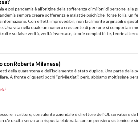
osa?
mia e poi pandemia è all'origine della sofferenza di milioni di persone, al
la pandemia sembra creare sofferenza e malattie psichiche, forse follia, un
nformazione. Con effetti imprevedibili, non facilmente arginabili e gestibi
rale. Una vita nella quale un numero crescente di persone si comporta in m
te su false verità, verità inventate, teorie complottiste, teorie alternat
go con Roberta Milanese)
fetti della quarantena e dell’isolamento è stato duplice. Una parte della 
are. A fronte di questi pochi “privilegiati”, però, abbiamo moltissime p
tti
sore, scrittore, consulente aziendale è direttore dell’Observatoire de la
on c'è uscita senza una risposta elaborata con un pensiero sistemico e si