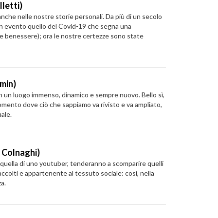
letti)
nche nelle nostre storie personali. Da più di un secolo
 un evento quello del Covid-19 che segna una
pre benessere); ora le nostre certezze sono state
min)
 in un luogo immenso, dinamico e sempre nuovo. Bello sì,
momento dove ciò che sappiamo va rivisto e va ampliato,
ale.
n Colnaghi)
 quella di uno youtuber, tenderanno a scomparire quelli
accolti e appartenente al tessuto sociale: così, nella
za.