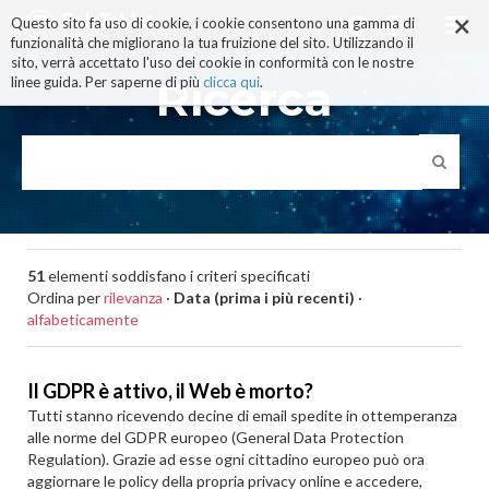
×
Salta
Questo sito fa uso di cookie, i cookie consentono una gamma di
ai
funzionalità che migliorano la tua fruizione del sito. Utilizzando il
contenuti.
sito, verrà accettato l'uso dei cookie in conformità con le nostre
|
Ricerca
linee guida. Per saperne di più
clicca qui
.
Salta
alla
navigazione
51
elementi soddisfano i criteri specificati
Ordina per
rilevanza
·
Data (prima i più recenti)
·
alfabeticamente
Il GDPR è attivo, il Web è morto?
Tutti stanno ricevendo decine di email spedite in ottemperanza
alle norme del GDPR europeo (General Data Protection
Regulation). Grazie ad esse ogni cittadino europeo può ora
aggiornare le policy della propria privacy online e accedere,