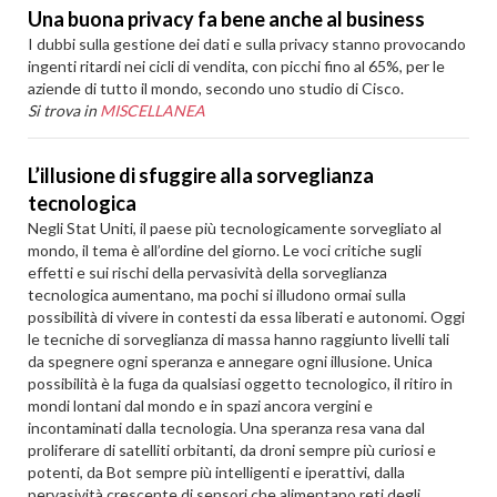
Una buona privacy fa bene anche al business
I dubbi sulla gestione dei dati e sulla privacy stanno provocando
ingenti ritardi nei cicli di vendita, con picchi fino al 65%, per le
aziende di tutto il mondo, secondo uno studio di Cisco.
Si trova in
MISCELLANEA
L’illusione di sfuggire alla sorveglianza
tecnologica
Negli Stat Uniti, il paese più tecnologicamente sorvegliato al
mondo, il tema è all’ordine del giorno. Le voci critiche sugli
effetti e sui rischi della pervasività della sorveglianza
tecnologica aumentano, ma pochi si illudono ormai sulla
possibilità di vivere in contesti da essa liberati e autonomi. Oggi
le tecniche di sorveglianza di massa hanno raggiunto livelli tali
da spegnere ogni speranza e annegare ogni illusione. Unica
possibilità è la fuga da qualsiasi oggetto tecnologico, il ritiro in
mondi lontani dal mondo e in spazi ancora vergini e
incontaminati dalla tecnologia. Una speranza resa vana dal
proliferare di satelliti orbitanti, da droni sempre più curiosi e
potenti, da Bot sempre più intelligenti e iperattivi, dalla
pervasività crescente di sensori che alimentano reti degli