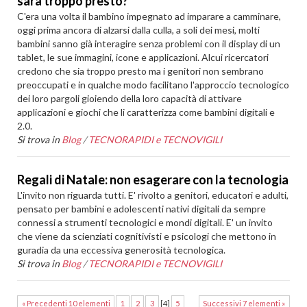
sarà troppo presto?
C'era una volta il bambino impegnato ad imparare a camminare,
oggi prima ancora di alzarsi dalla culla, a soli dei mesi, molti
bambini sanno già interagire senza problemi con il display di un
tablet, le sue immagini, icone e applicazioni. Alcui ricercatori
credono che sia troppo presto ma i genitori non sembrano
preoccupati e in qualche modo facilitano l'approccio tecnologico
dei loro pargoli gioiendo della loro capacità di attivare
applicazioni e giochi che li caratterizza come bambini digitali e
2.0.
Si trova in
Blog
/
TECNORAPIDI e TECNOVIGILI
Regali di Natale: non esagerare con la tecnologia
L'invito non riguarda tutti. E' rivolto a genitori, educatori e adulti,
pensato per bambini e adolescenti nativi digitali da sempre
connessi a strumenti tecnologici e mondi digitali. E' un invito
che viene da scienziati cognitivisti e psicologi che mettono in
guradia da una eccessiva generosità tecnologica.
Si trova in
Blog
/
TECNORAPIDI e TECNOVIGILI
« Precedenti 10 elementi
1
2
3
[
4
]
5
Successivi 7 elementi »