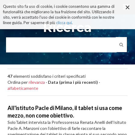
×
Salta
Questo sito fa uso di cookie, i cookie consentono una gamma di
ai
funzionalità che migliorano la tua fruizione del sito. Utilizzando il
contenuti.
sito, verrà accettato l'uso dei cookie in conformità con le nostre
|
Ricerca
linee guida. Per saperne di più
clicca qui
.
Salta
alla
navigazione
47
elementi soddisfano i criteri specificati
Ordina per
rilevanza
·
Data (prima i più recenti)
·
alfabeticamente
All'istituto Pacle di Milano, il tablet si usa come
mezzo, non come obiettivo.
SoloTablet intervista la Professoressa Renata Anelli dell’Isituto
Pacle A. Manzoni con l’obiettivo di farle raccontare la
sperimentazione dei tablet in classe giunta al suo secondo anno