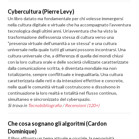
Cybercultura (Pierre Levy)
Un libro datato ma fondamentale per chi volesse immergersi
nella cultura digitale e virtuale che ha accompagnato l'avventura
tecnologica degli ultimi anni. Un'avventura che ha visto la
trasformazione dell'essenza stessa di cultura verso una
"presenza virtuale dell'umanità a se stessa" e una cultura
universale nella quale tutti gli umani possono incontrarsi. Una
cultura universale che, a differenza di quella dei mondi chiusi
con la loro cultura orale e delle società civilizzate caratterizzate
dalla comunicazione scritta, è diventata mondiale ma non
totalizzante, sempre conflittuale e inegualitaria. Una cultura
caratterizzata dalle reti e da interazioni effettive e concrete,
nelle quali le comunità virtuali costruiscono e dissolvono in
continuazione la loro realtà e totalità nel flusso continuo,
simultaneo e sincronizzato del cyberspazio.
Si trova in
Tecnobibliografia
/
Recensioni (120+)
Che cosa sognano gli algoritmi (Cardon
Dominique)
Il libro affronta un tema attuale e cruciale, la pervasività