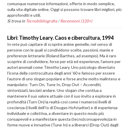
comunque numerose informazioni, offerte in modo semplice,
sulla vita digitale online. Oggi si possono trovare libri migliori, più
approfonditi e utili.
Si trova in
Tecnobibliografia
/
Recensioni (120+)
Libri: Timothy Leary. Caos e cibercultura, 1994
In rete può capitare di scoprire anime gemelle, nel senso di
persone con le quali si condividono scelte, passioni, manie e
preferenze letterarie (Roland Barthes, ad esempio). Ma è raro
scoprire di condividere, forse per età ed esperienze, l'amore per
autori anomali come Timothy Leary. Uno psicologo diventato
l’icona della controcultura degli anni ’60 e famoso per essere
l’autore di uno slogan popolare e forse anche molto malinteso e
manipolato: Turn On, Tune In, Drop Out – Accenditi,
sintonizzati, lasciati andare. Uno slogan che contiua a
mantenere il suo valore attuale con il suo invito a esplorare in
profondità (Turn On) la realtà così come i numerosi livelli di
coscienza (i livelli dell’Io di Dougas Hofstadter) e di esperienza
individuale e collettiva, a diventare in questo modo più
consapevoli e a manifestare questa (tecno)consapevolezza in
forme nuove e innvative (Tune In) e a liberarci (Drop Out) dagli