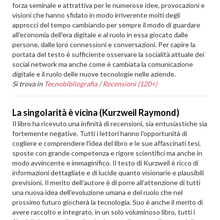
forza seminale e attrattiva per le numerose idee, provocazioni e
visioni che hanno sfidato in modo irriverente molti degli
approcci del tempo cambiando per sempre il modo di guardare
all'economia dell'era digitale e al ruolo in essa giocato dalle
persone, dalle loro connessioni e conversazioni. Per capire la
portata del testo è sufficiente osservare la socialità attuale dei
social network ma anche come è cambiata la comunicazione
digitale e il ruolo delle nuove tecnologie nelle aziende.
Si trova in
Tecnobibliografia
/
Recensioni (120+)
La singolarità è vicina (Kurzweil Raymond)
Il libro ha ricevuto una infinità di recensioni, sia entusiastiche sia
fortemente negative. Tutti i lettori hanno l'opportunità di
cogliere e comprendere l'idea del libro e le sue affascinati tesi,
sposte con grande competenza e rigore scientifici ma anche in
modo avvincente e immaginifico. Il testo di Kurzweil è ricco di
informazioni dettagliate e di lucide quanto visionarie e plausibili
previsioni. Il merito dell'autore è di porre all'attenzione di tutti
una nuova idea dell'evoluzione umana e del ruolo che nel
prossimo futuro giocherà la tecnologia. Suo è anche il merito di
avere raccolto e integrato, in un solo voluminoso libro, tutti i