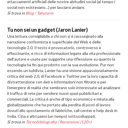
attaccamenti artificiali delle nostre abitudini social (al tempo i
social non esistevano…) per lasciarsi andare.
Si trova in
Blog
/
Tabulario
Tu non sei un gadget (Jaron Lanier)
Una lettura consigliabile a chi non si è rasssegnato alla
narrazione conformista e superficiale del Web e delle
tecnologie 2.0. Il testo è provocatorio, controverso e
affascinante, e ricco di informazioni legate alla vita professionale
dell'autore e usate per suggerire una riflessione su quanto la
tecnologia ha fin qui prodotto con la sua evoluzione. Pur non
essendo un luddista, Lanier ha una visione appassionatamente
critica del web 2.0, di Facebook e Twitter per la loro capacità di
distrattenzione con dati e informazioni non filtrate e per
l'emergere di realtà che sembrano solo interessate ad analizzare
il traffico di rete per vendere nuovi spazi pubblicitari e
commerciali. La critica è anche di tipo economico e mirata alla
globalizzazione che ha portato alla perdita di posti di lavoro
dovuti allo spostamento di fabbriche, call center e help desk in
India, Cina e altri paesi (un tempo) sottosviluppati.
Si trova in
Tecnobibliografia
/
Recensioni (120+)