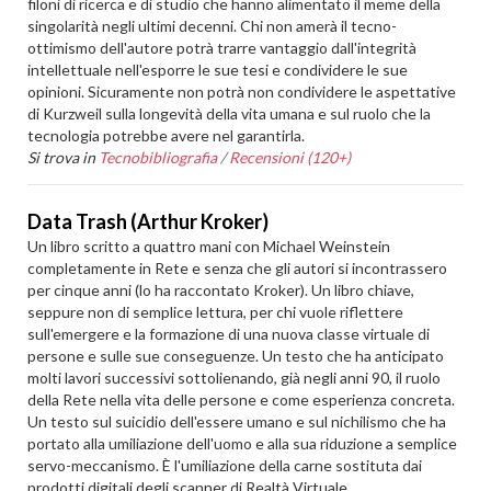
filoni di ricerca e di studio che hanno alimentato il meme della
singolarità negli ultimi decenni. Chi non amerà il tecno-
ottimismo dell'autore potrà trarre vantaggio dall'integrità
intellettuale nell'esporre le sue tesi e condividere le sue
opinioni. Sicuramente non potrà non condividere le aspettative
di Kurzweil sulla longevità della vita umana e sul ruolo che la
tecnologia potrebbe avere nel garantirla.
Si trova in
Tecnobibliografia
/
Recensioni (120+)
Data Trash (Arthur Kroker)
Un libro scritto a quattro mani con Michael Weinstein
completamente in Rete e senza che gli autori si incontrassero
per cinque anni (lo ha raccontato Kroker). Un libro chiave,
seppure non di semplice lettura, per chi vuole riflettere
sull'emergere e la formazione di una nuova classe virtuale di
persone e sulle sue conseguenze. Un testo che ha anticipato
molti lavori successivi sottolienando, già negli anni 90, il ruolo
della Rete nella vita delle persone e come esperienza concreta.
Un testo sul suicidio dell'essere umano e sul nichilismo che ha
portato alla umiliazione dell'uomo e alla sua riduzione a semplice
servo-meccanismo. È l'umiliazione della carne sostituta dai
prodotti digitali degli scanner di Realtà Virtuale.