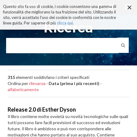
×
Salta
Questo sito fa uso di cookie, i cookie consentono una gamma di
ai
funzionalità che migliorano la tua fruizione del sito. Utilizzando il
contenuti.
sito, verrà accettato l'uso dei cookie in conformità con le nostre
|
Ricerca
linee guida. Per saperne di più
clicca qui
.
Salta
alla
navigazione
315
elementi soddisfano i criteri specificati
Ordina per
rilevanza
·
Data (prima i più recenti)
·
alfabeticamente
Release 2.0 di Esther Dyson
Il libro contiene molte ovvietà su novità tecnologiche sulle quali
tutti possono fare facili previsioni di successo ed evoluzioni
future. Il libro è ambizioso e può non corrispondere alle
motivazioni che hanno portato al suo acquisto. Contiene