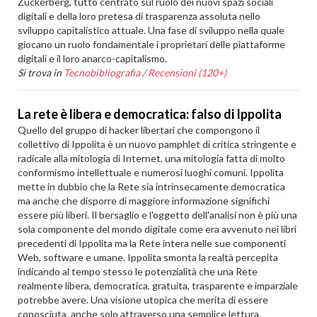
Zuckerberg, tutto centrato sul ruolo dei nuovi spazi sociali
digitali e della loro pretesa di trasparenza assoluta nello
sviluppo capitalistico attuale. Una fase di sviluppo nella quale
giocano un ruolo fondamentale i proprietari delle piattaforme
digitali e il loro anarco-capitalismo.
Si trova in
Tecnobibliografia
/
Recensioni (120+)
La rete è libera e democratica: falso di Ippolita
Quello del gruppo di hacker libertari che compongono il
collettivo di Ippolita è un nuovo pamphlet di critica stringente e
radicale alla mitologia di Internet, una mitologia fatta di molto
conformismo intellettuale e numerosi luoghi comuni. Ippolita
mette in dubbio che la Rete sia intrinsecamente democratica
ma anche che disporre di maggiore informazione significhi
essere più liberi. Il bersaglio e l'oggetto dell'analisi non è più una
sola componente del mondo digitale come era avvenuto nei libri
precedenti di Ippolita ma la Rete intera nelle sue componenti
Web, software e umane. Ippolita smonta la realtà percepita
indicando al tempo stesso le potenzialità che una Rete
realmente libera, democratica, gratuita, trasparente e imparziale
potrebbe avere. Una visione utopica che merita di essere
conosciuta, anche solo attraverso una semplice lettura.