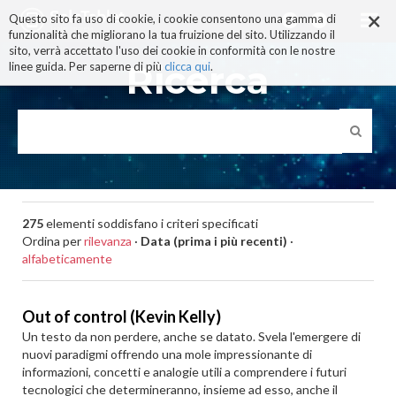
×
Salta
Questo sito fa uso di cookie, i cookie consentono una gamma di
ai
funzionalità che migliorano la tua fruizione del sito. Utilizzando il
contenuti.
sito, verrà accettato l'uso dei cookie in conformità con le nostre
|
Ricerca
linee guida. Per saperne di più
clicca qui
.
Salta
alla
navigazione
275
elementi soddisfano i criteri specificati
Ordina per
rilevanza
·
Data (prima i più recenti)
·
alfabeticamente
Out of control (Kevin Kelly)
Un testo da non perdere, anche se datato. Svela l'emergere di
nuovi paradigmi offrendo una mole impressionante di
informazioni, concetti e analogie utili a comprendere i futuri
tecnologici che determineranno, insieme ad esso, anche il