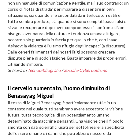
non un manuale di comunicazione gentile, ma il suo contrario: un
corso di “lotta di strada” per imparare a dissentire in ogni
situazione, sia quando si è circondati da interlocutori ostili e
tutto sembra perduto, sia quando si sono compiuti passi falsi e
si vuole recuperare dopo aver compromesso il confronto. Non
bisogna aver paura della naturale tendenza umana a litigare,
occorre solo guardarla in faccia per quello che è, con Isaac
Asimov: la violenza è l’ultimo rifugio degli incapaci (a discutere).
Dalle ceneri fallimentari dei nostri litigi possono crescere
dispute piene di soddisfazione. Basta imparare dai propri errori.
Litigando s’impara.
Si trova in
Tecnobibliografia
/
Social e Cyberbullismo
Il cervello aumentato, l'uomo diminuito di
Benasayag Miguel
Il testo di Miguel Benasayag è particolarmente utile in un
contesto nel quale tutti sembrano avere accettato la visione
futura, tutta tecnologica, di un potenziamento umano
determinato da macchine pensanti. Una visione che il filosofo
smonta con dati scientifici usati per sottolineare la specificità
dell'essere umano e i danni che potrebbero nascere da