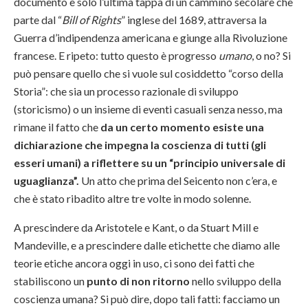
documento è solo l’ultima tappa di un cammino secolare che
parte dal “
Bill of Rights
” inglese del 1689, attraversa la
Guerra d’indipendenza americana e giunge alla Rivoluzione
francese. E ripeto: tutto questo è progresso
umano
, o no? Si
può pensare quello che si vuole sul cosiddetto “corso della
Storia”: che sia un processo razionale di sviluppo
(storicismo) o un insieme di eventi casuali senza nesso, ma
rimane il fatto che
da un certo momento esiste una
dichiarazione che impegna la coscienza di tutti (gli
esseri umani) a riflettere su un “principio universale di
uguaglianza”.
Un atto che prima del Seicento non c’era, e
che è stato ribadito altre tre volte in modo solenne.
A prescindere da Aristotele e Kant, o da Stuart Mill e
Mandeville, e a prescindere dalle etichette che diamo alle
teorie etiche ancora oggi in uso, ci sono dei fatti che
stabiliscono un
punto di non ritorno
nello sviluppo della
coscienza umana? Si può dire, dopo tali fatti: facciamo un