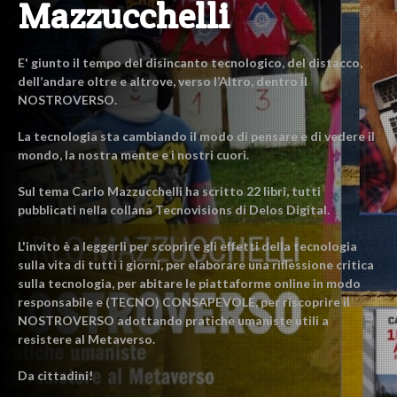
Mazzucchelli
E' giunto il tempo del disincanto tecnologico, del distacco,
dell’andare oltre e altrove, verso l’Altro, dentro il
NOSTROVERSO.
La tecnologia sta cambiando il modo di pensare e di vedere il
mondo, la nostra mente e i nostri cuori.
Sul tema Carlo Mazzucchelli ha scritto 22 libri, tutti
pubblicati nella collana Tecnovisions di Delos Digital.
L'invito è a leggerli per scoprire gli effetti della tecnologia
sulla vita di tutti i giorni, per elaborare una riflessione critica
sulla tecnologia, per abitare le piattaforme online in modo
responsabile e (TECNO) CONSAPEVOLE, per riscoprire il
NOSTROVERSO adottando pratiche umaniste utili a
resistere al Metaverso.
Da cittadini!