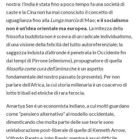
nostra: l’India è stata fino a poco tempo fa una società di
caste e la Cina non ha mai conosciuto il concetto di
uguaglianza fino alla
Lunga marcia
di Mao;
e il socialismo
non è un’idea orientale ma europea.
La mitezza della
filosofia buddista non è scevra di un radicale individualismo,
di una visione della felicità del tutto autoreferenziale; la
saggezza induista d’altronde è penetrata in Occidente fin
dai tempi di Pirrone (ellenismo), propugnatore di quella
filosofia come cura dell’anima
che è un aspetto
fondamentale del nostro passato (e presente). Per non
parlare dell’Africa, la cui storia millenaria è un coacervo di
lotte tribali ed etniche di rara ferocia.
Amartya Sen è un economista indiano, a cui molti guardano
come “pensiero alternativo” al modello occidentale,
dimenticando che molta parte delle sue teorie sono
un’elaborazione post-liberale di quelle di Kenneth Arrow,
Vilfredo Pareto e John Rawls; mentre è assai difficile