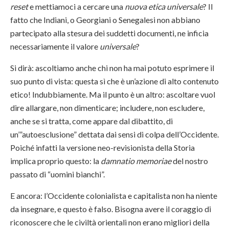
reset
e mettiamoci a cercare una
nuova etica universale
? Il
fatto che Indiani, o Georgiani o Senegalesi non abbiano
partecipato alla stesura dei suddetti documenti, ne inficia
necessariamente il valore
universale
?
Si dirà: ascoltiamo anche chi non ha mai potuto esprimere il
suo punto di vista: questa sì che è un’azione di alto contenuto
etico! Indubbiamente. Ma il punto è un altro: ascoltare vuol
dire allargare, non dimenticare; includere, non escludere,
anche se si tratta, come appare dal dibattito, di
un’”autoesclusione” dettata dai sensi di colpa dell’Occidente.
Poiché infatti la versione neo-revisionista della Storia
implica proprio questo: la
damnatio memoriae
del nostro
passato di “uomini bianchi”.
E ancora: l’Occidente colonialista e capitalista non ha niente
da insegnare, e questo è falso. Bisogna avere il coraggio di
riconoscere che le civiltà orientali non erano migliori della