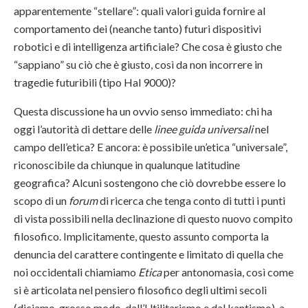
apparentemente “stellare”: quali valori guida fornire al
comportamento dei (neanche tanto) futuri dispositivi
robotici e di intelligenza artificiale? Che cosa è giusto che
“sappiano” su ciò che è giusto, così da non incorrere in
tragedie futuribili (tipo Hal 9000)?
Questa discussione ha un ovvio senso immediato: chi ha
oggi l’autorità di dettare delle
linee guida universali
nel
campo dell’etica? E ancora: è possibile un’etica “universale”,
riconoscibile da chiunque in qualunque latitudine
geografica? Alcuni sostengono che ciò dovrebbe essere lo
scopo di un
forum
di ricerca che tenga conto di tutti i punti
di vista possibili nella declinazione di questo nuovo compito
filosofico. Implicitamente, questo assunto comporta la
denuncia del carattere contingente e limitato di quella che
noi occidentali chiamiamo
Etica
per antonomasia, così come
si è articolata nel pensiero filosofico degli ultimi secoli
(diciamo, grosso modo, dall’Utilitarismo e dal kantismo), a