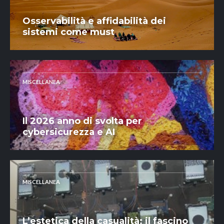
Osservabilità e affidabilità dei
sistemi come must
MISCELLANEA
Il 2026 anno di svolta per
cybersicurezza e AI
MISCELLANEA
L’estetica della casualità: il fascino