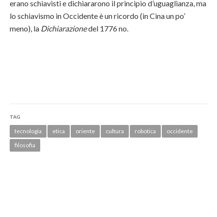
erano schiavisti e dichiararono il principio d’uguaglianza, ma
lo schiavismo in Occidente è un ricordo (in Cina un po’
meno), la
Dichiarazione
del 1776 no.
TAG
tecnologia
etica
oriente
cultura
robotica
occidente
filosofia