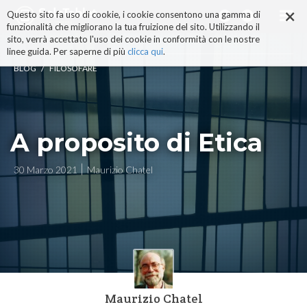
×
Salta
Questo sito fa uso di cookie, i cookie consentono una gamma di
ai
funzionalità che migliorano la tua fruizione del sito. Utilizzando il
contenuti.
sito, verrà accettato l'uso dei cookie in conformità con le nostre
|
linee guida. Per saperne di più
clicca qui
.
Salta
/
BLOG
FILOSOFARE
alla
navigazione
A proposito di Etica
30 Marzo 2021
Maurizio Chatel
Maurizio Chatel