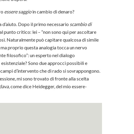
ero
essere saggio
in cambio di denaro?
a d’aiuto. Dopo il primo necessario
scambio di
 punto critico: lei – “non sono qui per ascoltare
ì così. Naturalmente può capitare qualcosa di simile
o, ma proprio questa analogia tocca un nervo
nte filosofico”: un esperto nel dialogo
 esistenziale? Sono due approcci possibili e
o campi d’intervento che di rado si sovrappongono.
ssione, mi sono trovato di fronte alla scelta
dava
, come dice Heidegger, del mio essere-