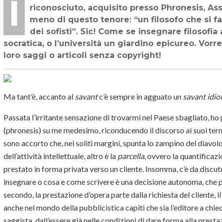
Il primo commento d’autore che accompagnò il mio titolo di Consulente filosofico
riconosciuto, acquisito presso Phronesis, Ass
meno di questo tenore: “un filosofo che si f
dei sofisti”. Sic! Come se insegnare filosofia
socratica, o l’università un giardino epicureo. Vorr
loro saggi o articoli senza copyright!
Ma tant’è, accanto al
savant
c’è sempre in agguato un
savant idio
Passata l’irritante sensazione di trovarmi nel Paese sbagliato, ho
(phronesis) su me medesimo, riconducendo il discorso ai suoi termi
sono accorto che, nei soliti margini, spunta lo zampino del diavolo
dell’attività intellettuale, altro è la
parcella
, ovvero la quantificaz
prestato in forma privata verso un cliente. Insomma, c’è da discut
insegnare o cosa e come scrivere è una decisione autonoma, che pr
secondo, la prestazione d’opera parte dalla richiesta del cliente, i
anche nel mondo della pubblicistica capiti che sia l’editore a chie
saggista, dall’essere già nelle condizioni di dare forma alla presta