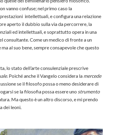
o quelle del bimillenario pensiero filosofico.
on vanno confuse; nel primo caso la
prestazioni intellettuali, e configura una relazione
e aperto il dubbio sulla via da percorrere, la
ziali ed intellettuali, e soprattutto opera in una
del consultante. Come un medico di fronte a un
nte ma al suo bene, sempre consapevole che questo
tta, lo stato dell’arte consulenziale prescrive
uale
. Poiché anche il Vangelo considera la
mercede
iscussione se il filosofo possa o meno desiderare di
rrogarsi se la filosofia possa essere uno
strumento
 natura. Ma questo è un altro discorso, e mi prendo
 dei leoni.