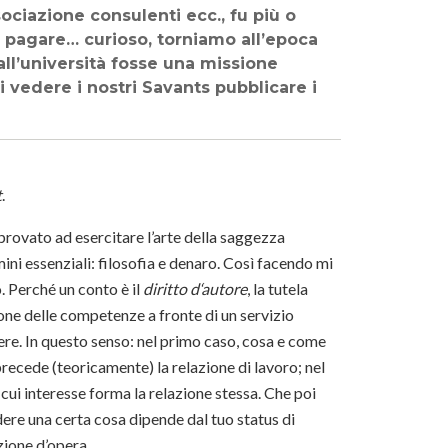
ociazione consulenti ecc., fu più o
a pagare… curioso, torniamo all’epoca
 all’università fosse una missione
ei vedere i nostri Savants pubblicare i
t
.
 provato ad esercitare l’arte della saggezza
ni essenziali: filosofia e denaro. Così facendo mi
. Perché un conto è il
diritto d‘autore
, la tutela
ione delle competenze a fronte di un servizio
ere. In questo senso: nel primo caso, cosa e come
ecede (teoricamente) la relazione di lavoro; nel
l cui interesse forma la relazione stessa. Che poi
dere una certa cosa dipende dal tuo status di
zione d’opera.