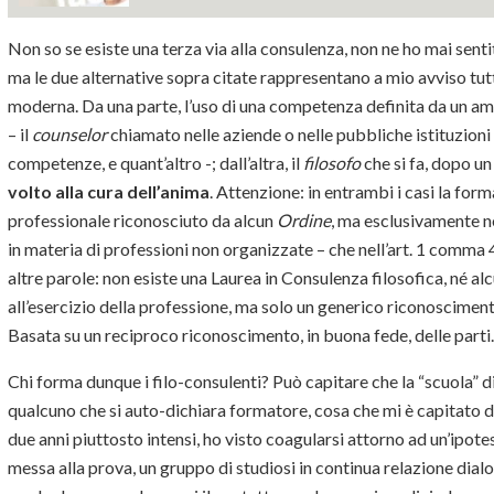
Non so se esiste una terza via alla consulenza, non ne ho mai sent
ma le due alternative sopra citate rappresentano a mio avviso tutt
moderna. Da una parte, l’uso di una competenza definita da un a
– il
counselor
chiamato nelle aziende o nelle pubbliche istituzioni a
competenze, e quant’altro -; dall’altra, il
filosofo
che si fa, dopo u
volto alla cura dell’anima
. Attenzione: in entrambi i casi la for
professionale riconosciuto da alcun
Ordine
, ma esclusivamente ne
in materia di professioni non organizzate – che nell’art. 1 comma 4 
altre parole: non esiste una Laurea in Consulenza filosofica, né alc
all’esercizio della professione, ma solo un generico riconosciment
Basata su un reciproco riconoscimento, in buona fede, delle parti.
Chi forma dunque i filo-consulenti? Può capitare che la “scuola” d
qualcuno che si auto-dichiara formatore, cosa che mi è capitato di 
due anni piuttosto intensi, ho visto coagularsi attorno ad un’ipotesi
messa alla prova, un gruppo di studiosi in continua relazione dialo