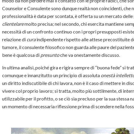
modo da non perdere mai il contatto con le proprie radici, che son
Counselor e Consulente sono dunque realtà non coincidenti, che n
professionalità è data per scontata, è offerta su un mercato delle 
clientelare
molto precisa; nel secondo, chi esercita mantiene sempr
necessità di un confronto continuo con i propri presupposti esisten
relazione di
cura
indipendente rispetto alle attese precostituite 
tumore, il consulente filosofico non guarda alle paure del pazie
bene è qualcosa di
presunto
che va onestamente discusso.
In ultima analisi, poiché gira e rigira sempre di “buona fede” si tra
comunque e innanzitutto un principio di assoluta
onestà intellett
un diritto indiscutibile di chi lavora, non è il caso di mettere in d
vivere col proprio lavoro; si tratta, molto più sottilmente, di inte
utilizzabile per il profitto, o se ciò sia precluso per la sua stessa
un momento di necessaria riflessione prima di scendere nella fossa