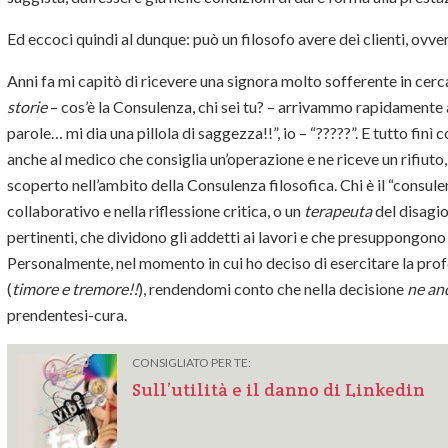
Ed eccoci quindi al dunque: può un filosofo avere dei clienti, ovv
Anni fa mi capitò di ricevere una signora molto sofferente in cerc
storie
– cos’è la Consulenza, chi sei tu? – arrivammo rapidamente al
parole… mi dia una pillola di saggezza!!”, io – “?????”. E tutto fin
anche al medico che consiglia un’operazione e ne riceve un rifiut
scoperto nell’ambito della Consulenza filosofica. Chi è il “consule
collaborativo e nella riflessione critica, o un
terapeuta
del disagio
pertinenti, che dividono gli addetti ai lavori e che presuppongon
Personalmente, nel momento in cui ho deciso di esercitare la profe
(
timore e tremore!!
), rendendomi conto che nella decisione
ne an
prendentesi-cura.
CONSIGLIATO PER TE:
Sull’utilità e il danno di Linkedin