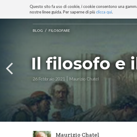
Questo sito fa uso di cookie, i cookie consentono una gamma di
BLOG
TECNOCONSAPEVOLEZZ
nostre linee guida. Per saperne di più
clicca qui
.
Salta
ai
contenuti.
/
BLOG
FILOSOFARE
|
Salta
alla
navigazione
Il filosofo e 
26 Febbraio 2021
Maurizio Chatel
Maurizio Chatel