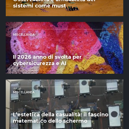
sistemi come must
MISCELLANEA
Il 2026 anno di svolta per
cybersicurezza e AI
MISCELLANEA
L’estetica della casualità: il fascino
matematico dello schermo