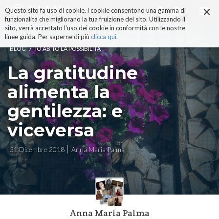
×
Salta
Questo sito fa uso di cookie, i cookie consentono una gamma di
ai
funzionalità che migliorano la tua fruizione del sito. Utilizzando il
contenuti.
sito, verrà accettato l'uso dei cookie in conformità con le nostre
|
linee guida. Per saperne di più
clicca qui
.
Salta
/
BLOG
IO ABITO LA POSSIBILITÀ
alla
navigazione
La gratitudine
alimenta la
gentilezza: e
viceversa
31 Dicembre 2018
Anna Maria Palma
Anna Maria Palma