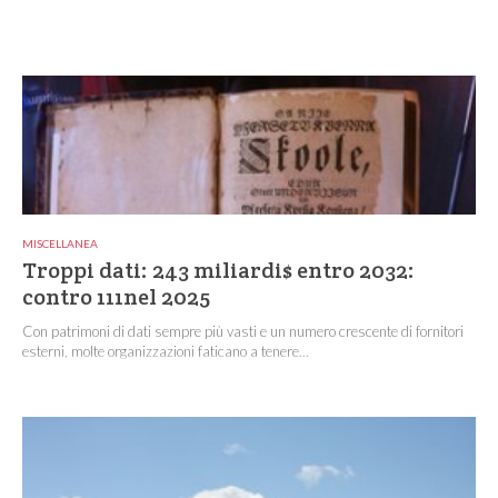
MISCELLANEA
Troppi dati: 243 miliardi$ entro 2032:
contro 111nel 2025
Con patrimoni di dati sempre più vasti e un numero crescente di fornitori
esterni, molte organizzazioni faticano a tenere...