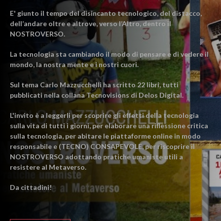
E' giunto il tempo del disincanto tecnologico, del distacco,
dell’andare oltre e altrove, verso l’Altro, dentro il
NOSTROVERSO.
La tecnologia sta cambiando il modo di pensare e di vedere il
mondo, la nostra mente e i nostri cuori.
Sul tema Carlo Mazzucchelli ha scritto 22 libri, tutti
pubblicati nella collana Tecnovisions di Delos Digital.
L'invito è a leggerli per scoprire gli effetti della tecnologia
sulla vita di tutti i giorni, per elaborare una riflessione critica
sulla tecnologia, per abitare le piattaforme online in modo
responsabile e (TECNO) CONSAPEVOLE, per riscoprire il
NOSTROVERSO adottando pratiche umaniste utili a
resistere al Metaverso.
Da cittadini!