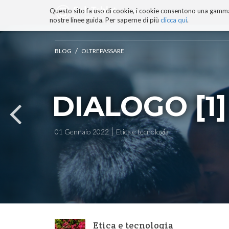
Questo sito fa uso di cookie, i cookie consentono una gamma di
BLOG
TECNOCONSAPEVOLEZZ
nostre linee guida. Per saperne di più
clicca qui
.
Salta
ai
contenuti.
/
BLOG
OLTREPASSARE
|
Salta
alla
navigazione
DIALOGO [1]
01 Gennaio 2022
Etica e tecnologia
Etica e tecnologia