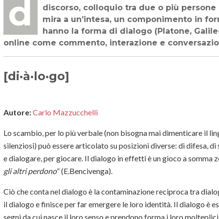
dialogo [lat. dialŏgus, gr. διάλογος, der. di διαλέγομαι «conversare, discorrere»],
discorso, colloquio tra due o più person
mira a un’intesa, un componimento in for
hanno la forma di dialogo (Platone, Galil
online come commento, interazione e conversazio
[di·à·lo·go]
Autore:
Carlo Mazzucchelli
Lo scambio, per lo più verbale (non bisogna mai dimenticare il li
silenziosi) può essere articolato su posizioni diverse: di difesa, di 
e dialogare, per giocare. Il dialogo in effetti è un gioco a somma z
gli altri perdono
” (E.Bencivenga).
Ciò che conta nel dialogo è la contaminazione reciproca tra dialo
il dialogo e finisce per far emergere le loro identità. Il dialogo è e
segni da cui nasce il loro senso e prendono forma i loro molteplici