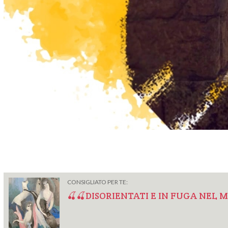
CONSIGLIATO PER TE:
🍒🍒DISORIENTATI E IN FUGA NEL