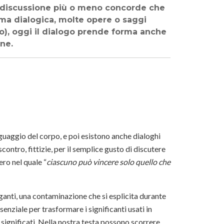
e discussione più o meno concorde che
ma dialogica, molte opere o saggi
eo), oggi il dialogo prende forma anche
ne.
nguaggio del corpo, e poi esistono anche dialoghi
scontro, fittizie, per il semplice gusto di discutere
ero nel quale “
ciascuno può vincere solo quello che
ganti, una contaminazione che si esplicita durante
ssenziale per trasformare i significanti usati in
 significati. Nella nostra testa possono scorrere