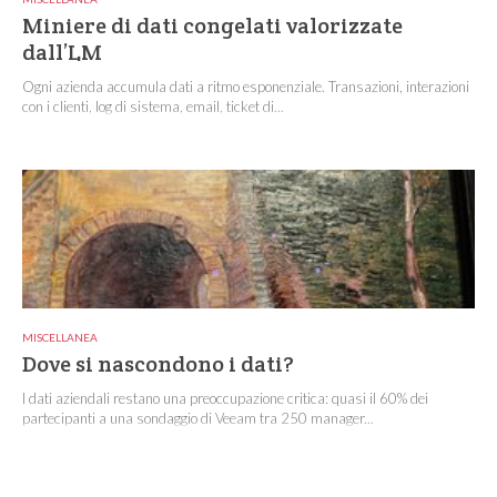
Miniere di dati congelati valorizzate
dall’LM
Ogni azienda accumula dati a ritmo esponenziale. Transazioni, interazioni
con i clienti, log di sistema, email, ticket di...
MISCELLANEA
Dove si nascondono i dati?
I dati aziendali restano una preoccupazione critica: quasi il 60% dei
partecipanti a una sondaggio di Veeam tra 250 manager...