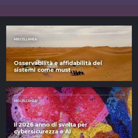
MISCELLANEA
Osservabilità e affidabilità dei
sistemi come must
MISCELLANEA
Il 2026 anno di svolta per
cybersicurezza e AI