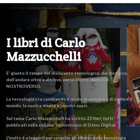
I libri di Carlo
Mazzucchelli
E' giunto il tempo del disincanto tecnologico, del distacco,
dell’andare oltre e altrove, verso l’Altro, dentro il
NOSTROVERSO.
La tecnologia sta cambiando il modo di pensare e di vedere il
mondo, la nostra mente e i nostri cuori.
Sul tema Carlo Mazzucchelli ha scritto 22 libri, tutti
pubblicati nella collana Tecnovisions di Delos Digital.
L'invito è a leggerli per scoprire gli effetti della tecnologia