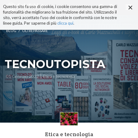
×
Salta
Questo sito fa uso di cookie, i cookie consentono una gamma di
ai
funzionalità che migliorano la tua fruizione del sito. Utilizzando il
contenuti.
sito, verrà accettato l'uso dei cookie in conformità con le nostre
|
linee guida. Per saperne di più
clicca qui
.
Salta
/
BLOG
OLTREPASSARE
alla
navigazione
TECNOUTOPISTA
01 Gennaio 2022
Etica e tecnologia
Etica e tecnologia