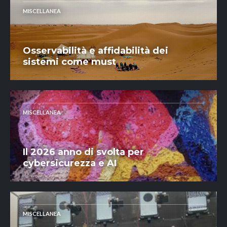
MISCELLANEA
Osservabilità e affidabilità dei
sistemi come must
MISCELLANEA
Il 2026 anno di svolta per
cybersicurezza e AI
MISCELLANEA