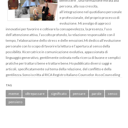
benessere”, una formazione mirata alla
persona, alla sua crescita,
all’integrazione nel quotidiano personale
e professionale, del proprio processo di
evoluzione.
Mi avvalgo di approcci
innovativi per favorire e coltivare la consapevolezza, la presenza, l’uso
dell’attenzione attiva, l’ascolto profondo, la relazione responsabile con il
tempo, l’elaborazione dello stress e delle emozioni.
Mi dedico all’evoluzione
personale con lo scopo di favorire la lettura e l’apertura al senso della
possibilità.
Ricercatrice in comunicazione evolutiva, appassionata di
linguaggio generativo, gentilmente ostinata nella ricerca di buone e semplici
pratiche per trattarsi bene e trattare bene.
Ho pubblicato diversi saggi e
articoli, specificatamente sul tema della relazione, del conflitto e della
gentilezza.
Sono iscritta al RICA Registro Italiano Counselor AssoCounseling
TAG
meme
oltrepassare
significato
pensare
parole
senso
pensiero