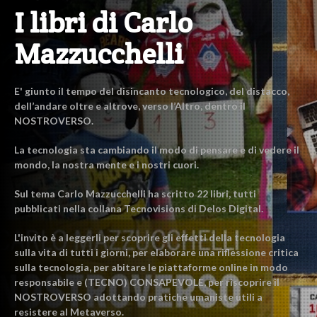
I libri di Carlo
Mazzucchelli
E' giunto il tempo del disincanto tecnologico, del distacco,
dell’andare oltre e altrove, verso l’Altro, dentro il
NOSTROVERSO.
La tecnologia sta cambiando il modo di pensare e di vedere il
mondo, la nostra mente e i nostri cuori.
Sul tema Carlo Mazzucchelli ha scritto 22 libri, tutti
pubblicati nella collana Tecnovisions di Delos Digital.
L'invito è a leggerli per scoprire gli effetti della tecnologia
sulla vita di tutti i giorni, per elaborare una riflessione critica
sulla tecnologia, per abitare le piattaforme online in modo
responsabile e (TECNO) CONSAPEVOLE, per riscoprire il
NOSTROVERSO adottando pratiche umaniste utili a
resistere al Metaverso.