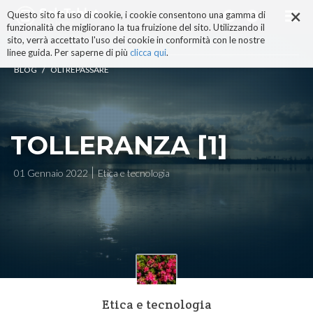
×
Salta
Questo sito fa uso di cookie, i cookie consentono una gamma di
ai
funzionalità che migliorano la tua fruizione del sito. Utilizzando il
contenuti.
sito, verrà accettato l'uso dei cookie in conformità con le nostre
|
linee guida. Per saperne di più
clicca qui
.
Salta
/
BLOG
OLTREPASSARE
alla
navigazione
TOLLERANZA [1]
01 Gennaio 2022
Etica e tecnologia
Etica e tecnologia