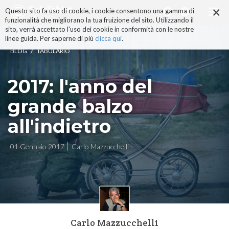
×
Salta
Questo sito fa uso di cookie, i cookie consentono una gamma di
ai
funzionalità che migliorano la tua fruizione del sito. Utilizzando il
contenuti.
sito, verrà accettato l'uso dei cookie in conformità con le nostre
|
linee guida. Per saperne di più
clicca qui
.
Salta
/
BLOG
TABULARIO
alla
navigazione
2017: l'anno del
grande balzo
all'indietro
01 Gennaio 2017
Carlo Mazzucchelli
Carlo Mazzucchelli