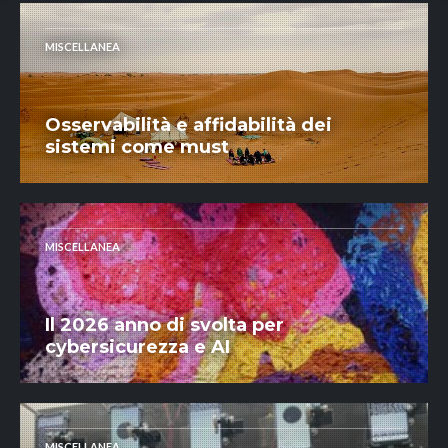
MISCELLANEA
Osservabilità e affidabilità dei
sistemi come must
MISCELLANEA
Il 2026 anno di svolta per
cybersicurezza e AI
MISCELLANEA