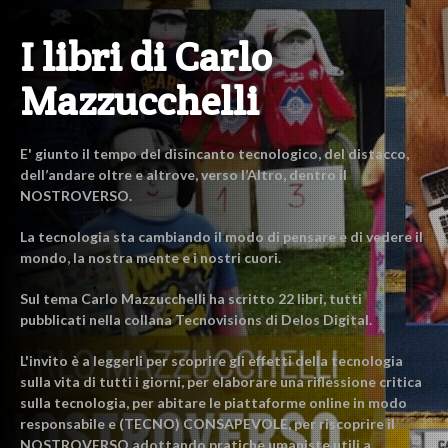
I libri di Carlo
Mazzucchelli
E' giunto il tempo del disincanto tecnologico, del distacco,
dell’andare oltre e altrove, verso l’Altro, dentro il
NOSTROVERSO.
La tecnologia sta cambiando il modo di pensare e di vedere il
mondo, la nostra mente e i nostri cuori.
Sul tema Carlo Mazzucchelli ha scritto 22 libri, tutti
pubblicati nella collana Tecnovisions di Delos Digital.
L'invito è a leggerli per scoprire gli effetti della tecnologia
sulla vita di tutti i giorni, per elaborare una riflessione critica
sulla tecnologia, per abitare le piattaforme online in modo
responsabile e (TECNO) CONSAPEVOLE, per riscoprire il
NOSTROVERSO adottando pratiche umaniste utili a