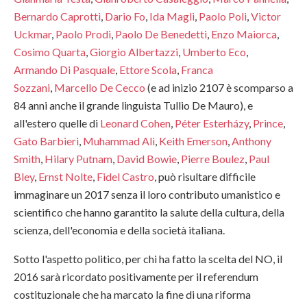
Bernardo Caprotti
,
Dario Fo
,
Ida Magli
,
Paolo Poli
,
Victor
Uckmar
,
Paolo Prodi
,
Paolo De Benedetti
,
Enzo Maiorca
,
Cosimo Quarta
,
Giorgio Albertazzi
,
Umberto Eco
,
Armando Di Pasquale
,
Ettore Scola
,
Franca
Sozzani
,
Marcello De Cecco
(e ad inizio 2107 è scomparso a
84 anni anche il grande linguista Tullio De Mauro), e
all'estero quelle di
Leonard Cohen
,
Péter Esterházy
,
Prince
,
Gato Barbieri
,
Muhammad Ali
,
Keith Emerson
,
Anthony
Smith
,
Hilary Putnam
,
David Bowie
,
Pierre Boulez
,
Paul
Bley
,
Ernst Nolte
,
Fidel Castro
, può risultare difficile
immaginare un 2017 senza il loro contributo umanistico e
scientifico che hanno garantito la salute della cultura, della
scienza, dell'economia e della società italiana.
Sotto l'aspetto politico, per chi ha fatto la scelta del NO, il
2016 sarà ricordato positivamente per il referendum
costituzionale che ha marcato la fine di una riforma