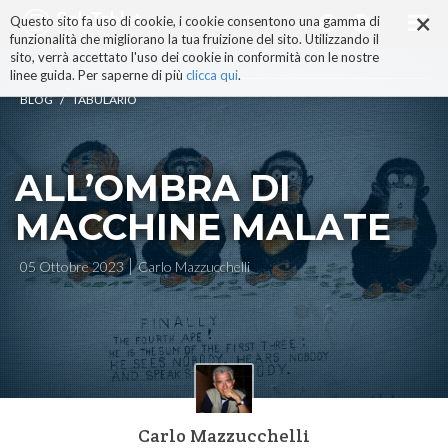
×
Salta
Questo sito fa uso di cookie, i cookie consentono una gamma di
ai
funzionalità che migliorano la tua fruizione del sito. Utilizzando il
contenuti.
sito, verrà accettato l'uso dei cookie in conformità con le nostre
|
linee guida. Per saperne di più
clicca qui
.
Salta
/
BLOG
TABULARIO
alla
navigazione
ALL’OMBRA DI
MACCHINE MALATE
05 Ottobre 2023
Carlo Mazzucchelli
Carlo Mazzucchelli