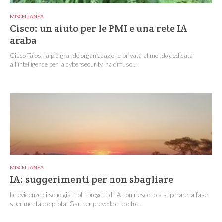
MISCELLANEA
Cisco: un aiuto per le PMI e una rete IA
araba
Cisco Talos, la più grande organizzazione privata al mondo dedicata
all’intelligence per la cybersecurity, ha diffuso...
MISCELLANEA
IA: suggerimenti per non sbagliare
Le evidenze ci sono già molti progetti di IA non riescono a superare la fase
sperimentale o pilota. Gartner prevede che oltre...