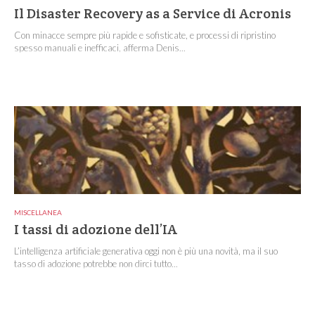
Il Disaster Recovery as a Service di Acronis
Con minacce sempre più rapide e sofisticate, e processi di ripristino
spesso manuali e inefficaci, afferma Denis...
MISCELLANEA
I tassi di adozione dell’IA
L’intelligenza artificiale generativa oggi non è più una novità, ma il suo
tasso di adozione potrebbe non dirci tutto...