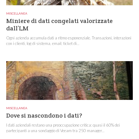
MISCELLANEA
Miniere di dati congelati valorizzate
dall’LM
Ogni azienda accumula dati a ritmo esponenziale. Transazioni, interazioni
con i clienti, log di sistema, email, ticket di...
MISCELLANEA
Dove si nascondono i dati?
I dati aziendali restano una preoccupazione critica: quasi il 60% dei
partecipanti a una sondaggio di Veeam tra 250 manager...