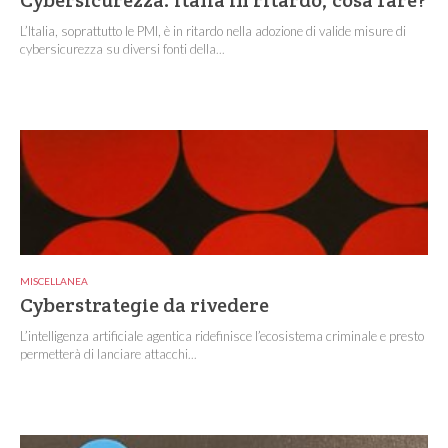
Cybersicurezza: Italia in ritardo, cosa fare?
L’Italia, soprattutto le PMI, è in ritardo nella adozione di valide misure di
cybersicurezza su diversi fonti della...
MISCELLANEA
Cyberstrategie da rivedere
L’intelligenza artificiale agentica ridefinisce l’ecosistema criminale e presto
permetterà di lanciare attacchi...