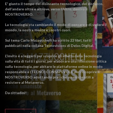
E' giunto il tempo del disincanto tecnologico, del distacco,
dell’andare oltre e altrove, verso l’Altro, dentro il
NOSTROVERSO.
La tecnologia sta cambiando il modo di pensare e di vedere il
mondo, la nostra mente e i nostri cuori.
Sul tema Carlo Mazzucchelli ha scritto 22 libri, tutti
pubblicati nella collana Tecnovisions di Delos Digital.
L'invito è a leggerli per scoprire gli effetti della tecnologia
sulla vita di tutti i giorni, per elaborare una riflessione critica
sulla tecnologia, per abitare le piattaforme online in modo
responsabile e (TECNO) CONSAPEVOLE, per riscoprire il
NOSTROVERSO adottando pratiche umaniste utili a
resistere al Metaverso.
Da cittadini!