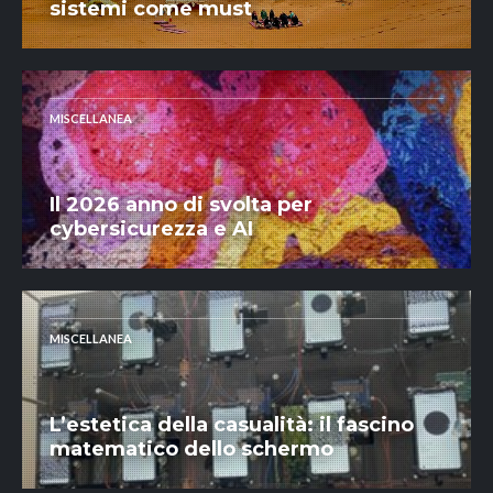
sistemi come must
MISCELLANEA
Il 2026 anno di svolta per
cybersicurezza e AI
MISCELLANEA
L’estetica della casualità: il fascino
matematico dello schermo