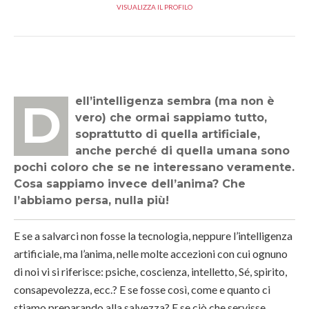
VISUALIZZA IL PROFILO
Dell’intelligenza sembra (ma non è
vero) che ormai sappiamo tutto,
soprattutto di quella artificiale,
anche perché di quella umana sono
pochi coloro che se ne interessano veramente.
Cosa sappiamo invece dell’anima? Che
l’abbiamo persa, nulla più!
E se a salvarci non fosse la tecnologia, neppure l’intelligenza
artificiale, ma l’anima, nelle molte accezioni con cui ognuno
di noi vi si riferisce: psiche, coscienza, intelletto, Sé, spirito,
consapevolezza, ecc.? E se fosse così, come e quanto ci
stiamo preparando alla salvezza? E se ciò che servisse