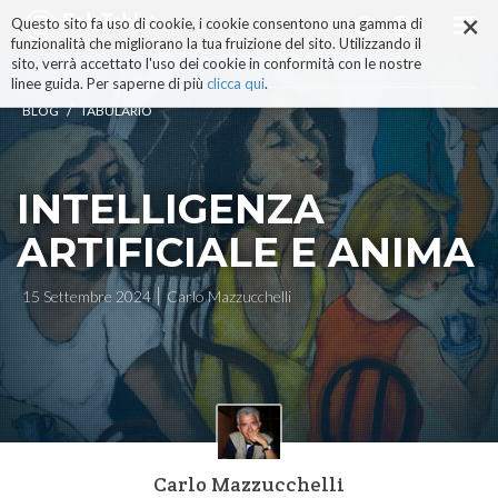
×
Salta
Questo sito fa uso di cookie, i cookie consentono una gamma di
ai
funzionalità che migliorano la tua fruizione del sito. Utilizzando il
contenuti.
sito, verrà accettato l'uso dei cookie in conformità con le nostre
|
linee guida. Per saperne di più
clicca qui
.
Salta
/
BLOG
TABULARIO
alla
navigazione
INTELLIGENZA
ARTIFICIALE E ANIMA
15 Settembre 2024
Carlo Mazzucchelli
Carlo Mazzucchelli