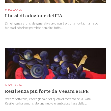
MISCELLANEA
I tassi di adozione dell’IA
L’intelligenza artificiale generativa oggi non è più una novità, ma il suo
tasso di adozione potrebbe non dirci tutto...
MISCELLANEA
Resilienza più forte da Veeam e HPE
Veeam Software, leader globale per quota di mercato nella Data
Resilience,ha annunciato una nuova e ambiziosa fase della...