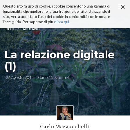
×
Salta
Questo sito fa uso di cookie, i cookie consentono una gamma di
ai
funzionalità che migliorano la tua fruizione del sito. Utilizzando il
contenuti.
sito, verrà accettato l'uso dei cookie in conformità con le nostre
|
linee guida. Per saperne di più
clicca qui
.
Salta
/
BLOG
TABULARIO
alla
navigazione
La relazione digitale
(1)
26 Agosto 2014
Carlo Mazzucchelli
Carlo Mazzucchelli