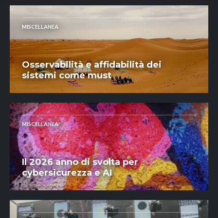
MISCELLANEA
Osservabilità e affidabilità dei
sistemi come must
MISCELLANEA
Il 2026 anno di svolta per
cybersicurezza e AI