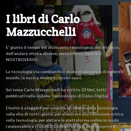
I libri di Carlo
Mazzucchelli
E' giunto il tempo del disincanto tecnologico, del distacco,
dell’andare oltre e altrove, verso l’Altro, dentro il
NOSTROVERSO.
La tecnologia sta cambiando il modo di pensare e di vedere il
mondo, la nostra mente e i nostri cuori.
Sul tema Carlo Mazzucchelli ha scritto 22 libri, tutti
pubblicati nella collana Tecnovisions di Delos Digital.
L'invito è a leggerli per scoprire gli effetti della tecnologia
sulla vita di tutti i giorni, per elaborare una riflessione critica
sulla tecnologia, per abitare le piattaforme online in modo
responsabile e (TECNO) CONSAPEVOLE, per riscoprire il