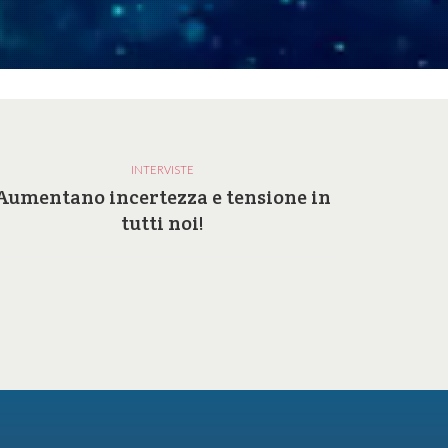
INTERVISTE
Aumentano incertezza e tensione in
Perc
tutti noi!