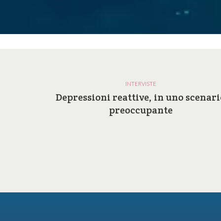
INTERVISTE
a e le
Depressioni reattive, in uno scenari
ilosofia
preoccupante