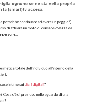
miglia ognuno se ne sta nella propria
n la (smart)tv accesa.
che potrebbe continuare ad avere (in peggio?)
erso
di attuare
un moto di consapevolezza
da
 le persone…
metica totale dell’individuo all’interno della
ieri:
 cose intime sui
diari digitali
?
 Cosa c’è di prezioso nello sguardo di una
sso?