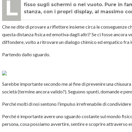
Le persone si guardano molto meno negli occhi da tempo ormai. Lo sguardo è
fisso sugli schermi o nel vuoto. Pure in fa
stanza, con i propri display, al massimo co
Che ne dite di provare a riflettere insieme circa le conseguenze 
questa distanza fisica ed emotiva dagli altri? Se ci fosse
ancora v
diffondere
, volto a ritrovare un dialogo chimico ed empatico fra
Partendo dallo sguardo.
Sarebbe importante secondo me al fine di prevenire una chiusura er
società (termine ancora valido?). Seguono spunti, domande e pens
Perché molti di noi sentono l’impulso irrefrenabile di condividere
Perché è importante avere uno sguardo costante sul mondo fisico?
persona, cosa possiamo avvertire, sentire e scoprire attraverso e