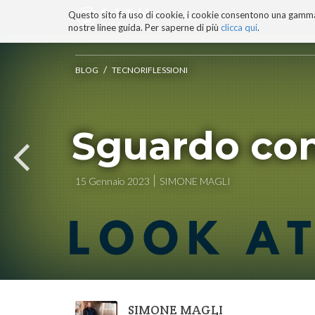
Questo sito fa uso di cookie, i cookie consentono una gamma di
BLOG
TECNOCONSAPEVOLEZZ
nostre linee guida. Per saperne di più
clicca qui
.
Salta
ai
contenuti.
/
BLOG
TECNORIFLESSIONI
|
Salta
alla
navigazione
Sguardo co
15 Gennaio 2023
SIMONE MAGLI
SIMONE MAGLI