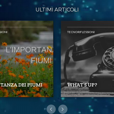
ULTIMI ARTICOLI
SIONI
TECNORIFLESSIONI
TANZA DEI FIUMI
WHAT’S UP?