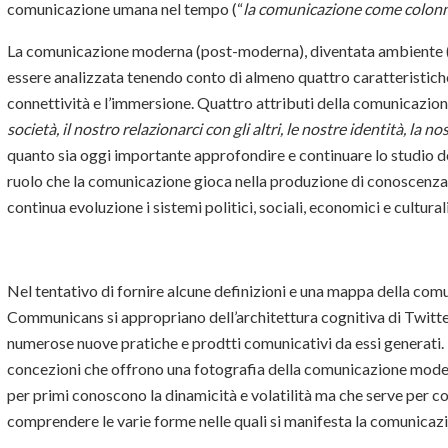
comunicazione umana nel tempo (“
la comunicazione come colonn
La comunicazione moderna (post-moderna), diventata ambiente (hab
essere analizzata tenendo conto di almeno quattro caratteristiche pri
connettività e l’immersione. Quattro attributi della comunicazio
società, il nostro relazionarci con gli altri, le nostre identità, la n
quanto sia oggi importante approfondire e continuare lo studio 
ruolo che la comunicazione gioca nella produzione di conoscenza 
continua evoluzione i sistemi politici, sociali, economici e cultura
Nel tentativo di fornire alcune definizioni e una mappa della co
Communicans si appropriano dell’architettura cognitiva di Twitte
numerose nuove pratiche e prodtti comunicativi da essi generati. 
concezioni che offrono una fotografia della comunicazione moderna
per primi conoscono la dinamicità e volatilità ma che serve per c
comprendere le varie forme nelle quali si manifesta la comunica