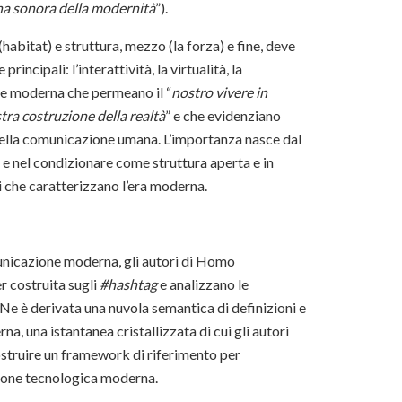
a sonora della modernità
”).
itat) e struttura, mezzo (la forza) e fine, deve
ncipali: l’interattività, la virtualità, la
ne moderna che permeano il “
nostro vivere in
ostra costruzione della realtà
” e che evidenziano
della comunicazione umana. L’importanza nasce dal
e nel condizionare come struttura aperta e in
li che caratterizzano l’era moderna.
municazione moderna, gli autori di Homo
r costruita sugli
#hashtag
e analizzano le
Ne è derivata una nuvola semantica di definizioni e
, una istantanea cristallizzata di cui gli autori
ostruire un framework di riferimento per
zione tecnologica moderna.