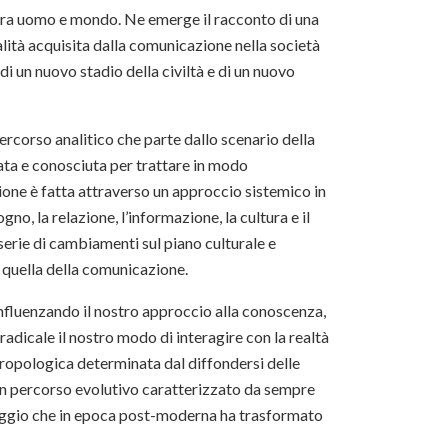
 tra uomo e mondo. Ne emerge il racconto di una
lità acquisita dalla comunicazione nella società
i un nuovo stadio della civiltà e di un nuovo
percorso analitico che parte dallo scenario della
ata e conosciuta per trattare in modo
ssione è fatta attraverso un approccio sistemico in
no, la relazione, l’informazione, la cultura e il
 serie di cambiamenti sul piano culturale e
 quella della comunicazione.
influenzando il nostro approccio alla conoscenza,
dicale il nostro modo di interagire con la realtà
tropologica determinata dal diffondersi delle
 un percorso evolutivo caratterizzato da sempre
nguaggio che in epoca post-moderna ha trasformato