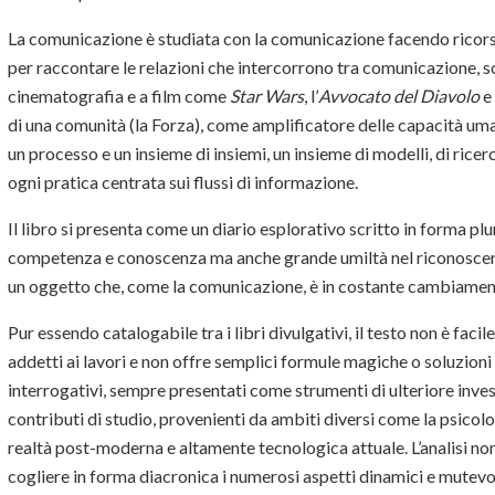
La comunicazione è studiata con la comunicazione facendo ricorso 
per raccontare le relazioni che intercorrono tra comunicazione, soc
cinematografia e a film come
Star Wars
, l’
Avvocato del Diavolo
e
di una comunità (la Forza), come amplificatore delle capacità u
un processo e un insieme di insiemi, un insieme di modelli, di rice
ogni pratica centrata sui flussi di informazione.
Il libro si presenta come un diario esplorativo scritto in forma pl
competenza e conoscenza ma anche grande umiltà nel riconoscere 
un oggetto che, come la comunicazione, è in costante cambiame
Pur essendo catalogabile tra i libri divulgativi, il testo non è fa
addetti ai lavori e non offre semplici formule magiche o soluzioni ‘
interrogativi, sempre presentati come strumenti di ulteriore inve
contributi di studio, provenienti da ambiti diversi come la psicolog
realtà post-moderna e altamente tecnologica attuale. L’analisi no
cogliere in forma diacronica i numerosi aspetti dinamici e mutevo