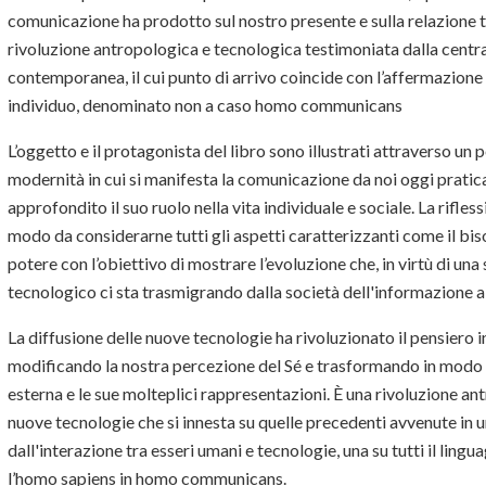
comunicazione ha prodotto sul nostro presente e sulla relazione
rivoluzione antropologica e tecnologica testimoniata dalla centra
contemporanea, il cui punto di arrivo coincide con l’affermazione d
individuo, denominato non a caso homo communicans
L’oggetto e il protagonista del libro sono illustrati attraverso un 
modernità in cui si manifesta la comunicazione da noi oggi pratic
approfondito il suo ruolo nella vita individuale e sociale. La rifle
modo da considerarne tutti gli aspetti caratterizzanti come il bisog
potere con l’obiettivo di mostrare l’evoluzione che, in virtù di una
tecnologico ci sta trasmigrando dalla società dell'informazione a
La diffusione delle nuove tecnologie ha rivoluzionato il pensiero 
modificando la nostra percezione del Sé e trasformando in modo ra
esterna e le sue molteplici rappresentazioni. È una rivoluzione an
nuove tecnologie che si innesta su quelle precedenti avvenute in
dall'interazione tra esseri umani e tecnologie, una su tutti il li
l’homo sapiens in homo communicans.