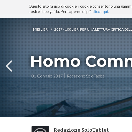
Questo sito fa uso di cookie, i cookie consentono una gamma di
BLOG
TECNOCONSAPEVOLEZZ
nostre linee guida. Per saperne di più
clicca qui
.
Salta
ai
contenuti.
/
I MIEI LIBRI
2017 - 100 LIBRI PER UNA LETTURA CRITICA D
|
Salta
alla
navigazione
Homo Comm
01 Gennaio 2017
Redazione SoloTablet
Redazione SoloTablet