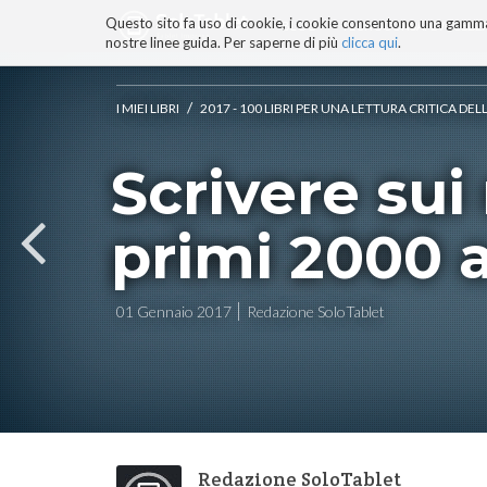
Questo sito fa uso di cookie, i cookie consentono una gamma di
BLOG
TECNOCONSAPEVOLEZZ
nostre linee guida. Per saperne di più
clicca qui
.
Salta
ai
contenuti.
/
I MIEI LIBRI
2017 - 100 LIBRI PER UNA LETTURA CRITICA D
|
Salta
Scrivere sui
alla
navigazione
primi 2000 
01 Gennaio 2017
Redazione SoloTablet
Redazione SoloTablet