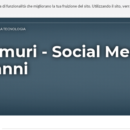
 funzionalità che migliorano la tua fruizione del sito. Utilizzando il sito, ver
A
TECNOBIBLIOGRAFIA
I MIEI LIBRI
PROGETTO
ELLA TECNOLOGIA
 muri - Social Me
anni