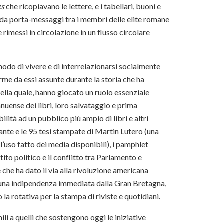
es
che ricopiavano le lettere, e i tabellari, buoni e
re da porta-messaggi tra i membri delle elite romane
rimessi in circolazione in un flusso circolare
odo di vivere e di interrelazionarsi socialmente
rme da essi assunte durante la storia che ha
nella quale, hanno giocato un ruolo essenziale
uense dei libri, loro salvataggio e prima
lità ad un pubblico più ampio di libri e altri
nte e le 95 tesi stampate di Martin Lutero (una
’uso fatto dei media disponibili), i pamphlet
ttito politico e il conflitto tra Parlamento e
che ha dato il via alla rivoluzione americana
ere una indipendenza immediata dalla Gran Bretagna,
la rotativa per la stampa di riviste e quotidiani.
ili a quelli che sostengono oggi le iniziative