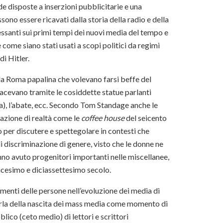
nde disposte a inserzioni pubblicitarie e una
sono essere ricavati dalla storia della radio e della
essanti sui primi tempi dei nuovi media del tempo e
come siano stati usati a scopi politici da regimi
di Hitler.
lla Roma papalina che volevano farsi beffe del
acevano tramite le cosiddette statue parlanti
ta), l’abate, ecc. Secondo Tom Standage anche le
uazione di realtà come le
coffee house
del seicento
no per discutere e spettegolare in contesti che
i discriminazione di genere, visto che le donne ne
no avuto progenitori importanti nelle miscellanee,
edicesimo e diciassettesimo secolo.
tamenti delle persone nell’evoluzione dei media di
parla della nascita dei mass media come momento di
blico (ceto medio) di lettori e scrittori