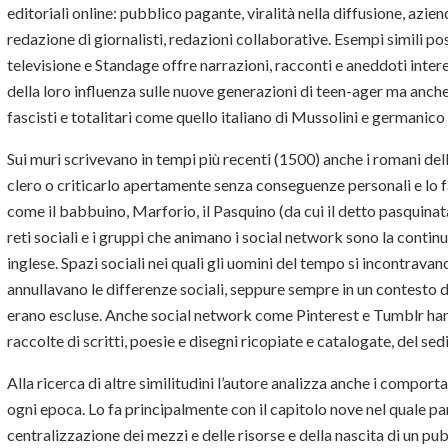
editoriali online: pubblico pagante, viralità nella diffusione, azie
redazione di giornalisti, redazioni collaborative. Esempi simili pos
televisione e Standage offre narrazioni, racconti e aneddoti inter
della loro influenza sulle nuove generazioni di teen-ager ma anche 
fascisti e totalitari come quello italiano di Mussolini e germanico 
Sui muri scrivevano in tempi più recenti (1500) anche i romani de
clero o criticarlo apertamente senza conseguenze personali e lo f
come il babbuino, Marforio, il Pasquino (da cui il detto pasquina
reti sociali e i gruppi che animano i social network sono la contin
inglese. Spazi sociali nei quali gli uomini del tempo si incontrava
annullavano le differenze sociali, seppure sempre in un contesto d
erano escluse. Anche social network come Pinterest e Tumblr han
raccolte di scritti, poesie e disegni ricopiate e catalogate, del s
Alla ricerca di altre similitudini l’autore analizza anche i compor
ogni epoca. Lo fa principalmente con il capitolo nove nel quale 
centralizzazione dei mezzi e delle risorse e della nascita di un pub