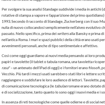
Per svolgere la sua analisi Standage suddivide i media in antichi (
rotative di stampa a vapore e l’apparizione del primo quotidiano)
1993. Secondo il racconto di Standage, Zuckerberg con il suo M
nulla di nuovo collocandosi semplicemente nell’alveo evolutivo che
passato. Nello specifico, prima dei
writers
alla Bansky e prima di 
nell’antica Roma. I muri e spazi pubblici della città erano usati
avvenimenti personali, anche di tipo sentimentale e affettivo.
Così come oggi guardiamo ai nuovi media pensando ai loro produtt
papiri e tavolette (il tablet o tabula romana, una tavoletta ricopert
rasa
" – un antenato dell’iPad di oggi) e i fornitori erano filosofi, p
Vecchio. Più tardi i mezzi usati sarebbero stati libri e lettere scrit
raggiungere e soddisfare le loro audience di lettori. Tavolette, pap
di comunicazione tecnologica (le
tabulae
romane erano dotate d
e di socializzazione, tanto quanto lo sono oggi i nuovi media e i s
In assenza di reti tecnologiche come quelle odierne e di social n