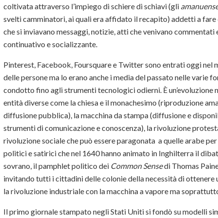
coltivata attraverso l’impiego di schiere di schiavi (gli
amanuens
svelti camminatori, ai quali era affidato il recapito) addetti a fa
che si inviavano messaggi, notizie, atti che venivano commentati e 
continuativo e socializzante.
Pinterest, Facebook, Foursquare e Twitter sono entrati oggi nel m
delle persone ma lo erano anche i media del passato nelle varie fo
condotto fino agli strumenti tecnologici odierni. È un’evoluzione 
entità diverse come la chiesa e il monachesimo (riproduzione aman
diffusione pubblica), la macchina da stampa (diffusione e disponibi
strumenti di comunicazione e conoscenza), la rivoluzione protesta
rivoluzione sociale che può essere paragonata a quelle arabe per l
politici e satirici che nel 1640 hanno animato in Inghilterra il diba
sovrano, il pamphlet politico dei
Common Sense
di Thomas Paine 
invitando tutti i cittadini delle colonie della necessità di otten
la rivoluzione industriale con la macchina a vapore ma soprattutto 
Il primo giornale stampato negli Stati Uniti si fondò su modelli sim