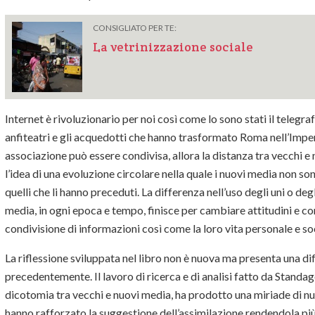
CONSIGLIATO PER TE:
La vetrinizzazione sociale
Internet è rivoluzionario per noi così come lo sono stati il telegraf
anfiteatri e gli acquedotti che hanno trasformato Roma nell’Imper
associazione può essere condivisa, allora la distanza tra vecchi 
l’idea di una evoluzione circolare nella quale i nuovi media non 
quelli che li hanno preceduti. La differenza nell’uso degli uni o degli
media, in ogni epoca e tempo, finisce per cambiare attitudini e 
condivisione di informazioni così come la loro vita personale e so
La riflessione sviluppata nel libro non è nuova ma presenta una dif
precedentemente. Il lavoro di ricerca e di analisi fatto da Standag
dicotomia tra vecchi e nuovi media, ha prodotto una miriade di nuo
hanno rafforzato la suggestione dell’assimilazione rendendola più