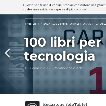
Questo sito fa uso di cookie, i cookie consentono una gamma di
BLOG
TECNOCONSAPEVOLEZZ
nostre linee guida. Per saperne di più
clicca qui
.
Salta
ai
contenuti.
/
I MIEI LIBRI
2017 - 100 LIBRI PER UNA LETTURA CRITICA D
|
Salta
100 libri per
alla
navigazione
tecnologia
01 Gennaio 2017
Redazione SoloTablet
Redazione SoloTablet