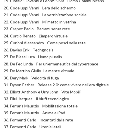
Ciofalo Giovanni e Leonzi Silvia - Homo Communicans
Codeluppi Vanni - L'era dello schermo
Codeluppi Vanni - La vetrinizzazione sociale
Codeluppi Vanni - Mi metto in vetrina
Crepet Paolo - Baciami senza rete
Curcio Renato - L'impero virtuale
Curioni Alessandro - Come pesci nella rete
Davies Erik - Techgnosis
De Biase Luca - Homo pluralis
De Feo Linda - Per un'ermeneutica del cyberspace
De Martino Giulio- La mente virtuale
Dery Mark - Velocità di fuga
Dyson Esther - Release 2.0: come vivere nell'era digitale
Elliott Anthony e Urry John - Vite Mobili
Ellul Jacques– Il bluff tecnologico
Ferraris Maurizio - Mobilitazione totale
Ferraris Maurizio– Anima e iPad
Formenti Carlo - Incantati dalla rete
Formenti Carlo - Utopie letali