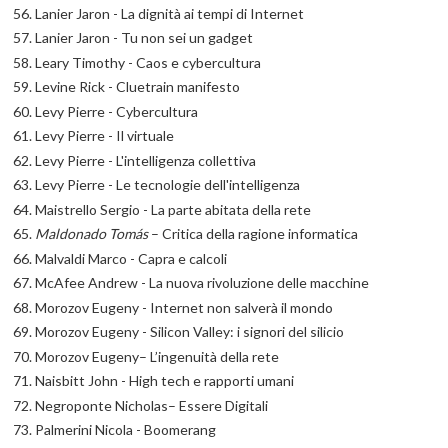
Lanier Jaron - La dignità ai tempi di Internet
Lanier Jaron - Tu non sei un gadget
Leary Timothy - Caos e cybercultura
Levine Rick - Cluetrain manifesto
Levy Pierre - Cybercultura
Levy Pierre - Il virtuale
Levy Pierre - L'intelligenza collettiva
Levy Pierre - Le tecnologie dell'intelligenza
Maistrello Sergio - La parte abitata della rete
Maldonado Tomás
– Critica della ragione informatica
Malvaldi Marco - Capra e calcoli
McAfee Andrew - La nuova rivoluzione delle macchine
Morozov Eugeny - Internet non salverà il mondo
Morozov Eugeny - Silicon Valley: i signori del silicio
Morozov Eugeny– L’ingenuità della rete
Naisbitt John - High tech e rapporti umani
Negroponte Nicholas– Essere Digitali
Palmerini Nicola - Boomerang