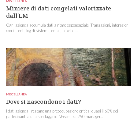
MISCELLANEA
Miniere di dati congelati valorizzate
dall’LM
Ogni azienda accumula dati a ritmo esponenziale. Transazioni, interazioni
con i clienti, log di sistema, email, ticket di...
MISCELLANEA
Dove si nascondono i dati?
I dati aziendali restano una preoccupazione critica: quasi il 60% dei
partecipanti a una sondaggio di Veeam tra 250 manager...