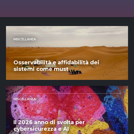
MISCELLANEA
Osservabilità e affidabilità dei
sistemi come must
MISCELLANEA
Il 2026 anno di svolta per
cybersicurezza e AI