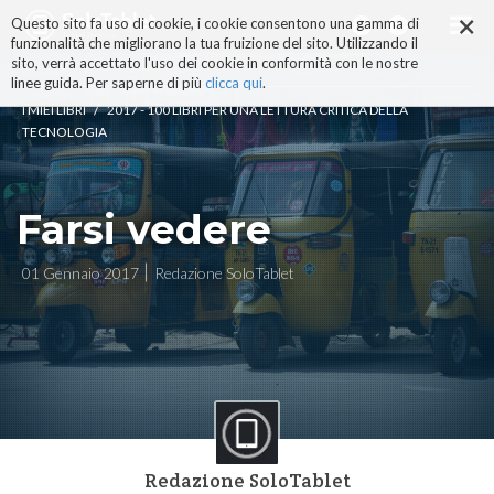
×
Salta
Questo sito fa uso di cookie, i cookie consentono una gamma di
ai
funzionalità che migliorano la tua fruizione del sito. Utilizzando il
contenuti.
sito, verrà accettato l'uso dei cookie in conformità con le nostre
|
linee guida. Per saperne di più
clicca qui
.
Salta
/
I MIEI LIBRI
2017 - 100 LIBRI PER UNA LETTURA CRITICA DELLA
alla
TECNOLOGIA
navigazione
Farsi vedere
01 Gennaio 2017
Redazione SoloTablet
Redazione SoloTablet