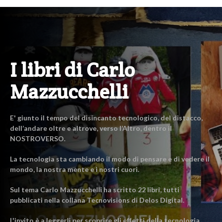
I libri di Carlo
Mazzucchelli
E' giunto il tempo del disincanto tecnologico, del distacco,
dell’andare oltre e altrove, verso l’Altro, dentro il
NOSTROVERSO.
La tecnologia sta cambiando il modo di pensare e di vedere il
mondo, la nostra mente e i nostri cuori.
Sul tema Carlo Mazzucchelli ha scritto 22 libri, tutti
pubblicati nella collana Tecnovisions di Delos Digital.
L'invito è a leggerli per scoprire gli effetti della tecnologia