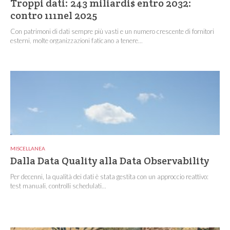
Troppi dati: 243 miliardi$ entro 2032:
contro 111nel 2025
Con patrimoni di dati sempre più vasti e un numero crescente di fornitori
esterni, molte organizzazioni faticano a tenere...
MISCELLANEA
Dalla Data Quality alla Data Observability
Per decenni, la qualità dei dati è stata gestita con un approccio reattivo:
test manuali, controlli schedulati...