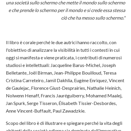
una società sullo schermo che mette il mondo sullo schermo
e che prende lo schermo per il mondo e si crede essa stessa
ciò che ha messo sullo schermo."
Il libro è corale perché le due autrici hanno raccolto, con
l'obiettivo di analizzare la visibilità in tutti i contesti in cui
oggi si manifesta e viene praticata, i contributi di numerosi
studiosi e intellettuali: Jacqueline Barus-Michel, Joseph
Belletante, Joël Birman, Jean-Philippe Bouilloud, Teresa
Cristina Carreteiro, Jamil Dakhlia, Eugène Enriquez, Vincent
de Gaulejac, Florence Giust-Desprairies, Nathalie Heinich,
Nolwenn Henaff, Francis Jauréguiberry, Mohamed Maalej,
Jan Spurk, Serge Tisseron, Élisabeth Tissier-Desbordes,
Anne Vincent-Buffault, Paul Zawadzkie.
Scopo del libro è di illustrare e spiegare perché la vita degli
abitanti della società odierna sia dominata dall'imperativo