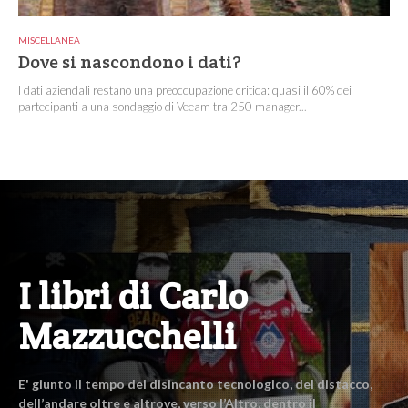
MISCELLANEA
Dove si nascondono i dati?
I dati aziendali restano una preoccupazione critica: quasi il 60% dei
partecipanti a una sondaggio di Veeam tra 250 manager...
I libri di Carlo
Mazzucchelli
E' giunto il tempo del disincanto tecnologico, del distacco,
dell’andare oltre e altrove, verso l’Altro, dentro il