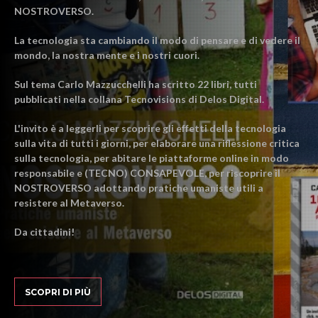
NOSTROVERSO.
La tecnologia sta cambiando il modo di pensare e di vedere il
mondo, la nostra mente e i nostri cuori.
Sul tema Carlo Mazzucchelli ha scritto 22 libri, tutti
pubblicati nella collana Tecnovisions di Delos Digital.
L'invito è a leggerli per scoprire gli effetti della tecnologia
sulla vita di tutti i giorni, per elaborare una riflessione critica
sulla tecnologia, per abitare le piattaforme online in modo
responsabile e (TECNO) CONSAPEVOLE, per riscoprire il
NOSTROVERSO adottando pratiche umaniste utili a
resistere al Metaverso.
Da cittadini!
SCOPRI DI PIÙ