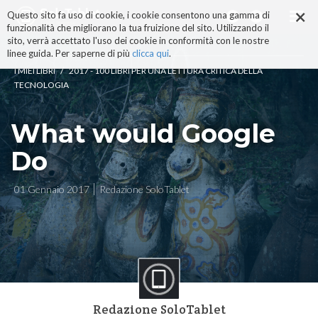
×
Salta
Questo sito fa uso di cookie, i cookie consentono una gamma di
ai
funzionalità che migliorano la tua fruizione del sito. Utilizzando il
contenuti.
sito, verrà accettato l'uso dei cookie in conformità con le nostre
|
linee guida. Per saperne di più
clicca qui
.
Salta
/
I MIEI LIBRI
2017 - 100 LIBRI PER UNA LETTURA CRITICA DELLA
alla
TECNOLOGIA
navigazione
What would Google
Do
01 Gennaio 2017
Redazione SoloTablet
Redazione SoloTablet