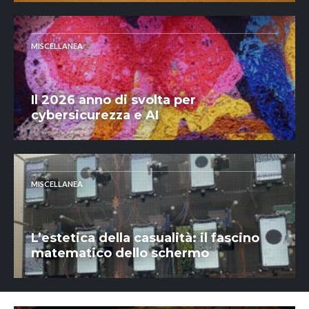
MISCELLANEA
Il 2026 anno di svolta per
cybersicurezza e AI
MISCELLANEA
L’estetica della casualità: il fascino
matematico dello schermo