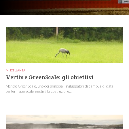
MISCELLANEA
Vertiv e GreenScale: gli obiettivi
Mentre GreenScale, uno dei principali sviluppatori di campus di data
center hyperscale, gestirà la costruzione...