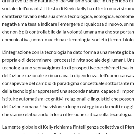
di una evoluzione naturale di darwinismo sociale. In un periodo di c
sociale dell'umanità, il testo di Kevin kelly ha offerto nuovi strume
caratterizzavano nella sua sfera tecnologica, ecologica, economica
negativa ma tesa a indicare l'emergere di qualcosa di nuovo, un n
che non è più controllabile dalla volontà umana ma che sta porta
comunicativa, uomo-macchina e tecnologia-società (tecno-biolo
L'integrazione con la tecnologia ha dato forma a una mente glob
propria e di determinare i processi di vita sociale degli umani. Una
tecnologia uno sconvolgimento di prospettive perché metteva in dis
dell'azione razionale e rimarcava la dipendenza dell'uomo causata
consapevole del cambio di paradigma concettuale sottostante ma
della tecnologia rappresenti una seconda natura, capace di imporre 
istituire automatismi cognitivi, relazionali e linguistici che posson
dell'azione umana. Una visione a lungo osteggiata da molti e oggi
che stanno elaborando la loro riflessione critica sulla tecnologia.
La mente globale di Kelly richiama l'intelligenza collettiva di Pi