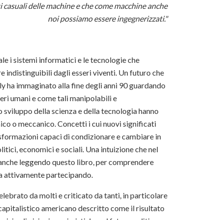
ati casuali delle machine e che come macchine anche
noi possiamo essere ingegnerizzati."
ale i sistemi informatici e le tecnologie che
ndistinguibili dagli esseri viventi. Un futuro che
y ha immaginato alla fine degli anni 90 guardando
eri umani e come tali manipolabili e
lo sviluppo della scienza e della tecnologia hanno
co o meccanico. Concetti i cui nuovi significati
sformazioni capaci di condizionare e cambiare in
tici, economici e sociali. Una intuizione che nel
, anche leggendo questo libro, per comprendere
sta attivamente partecipando.
celebrato da molti e criticato da tanti, in particolare
capitalistico americano descritto come il risultato