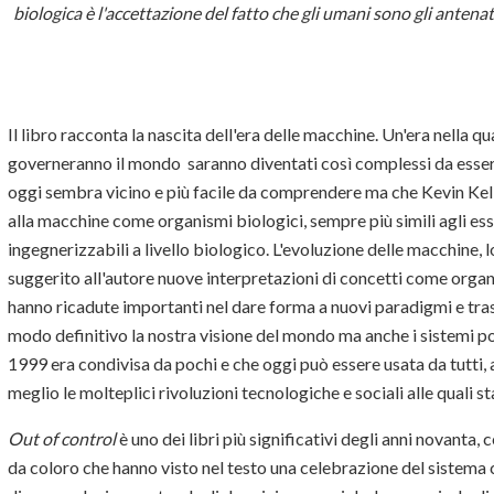
biologica è l'accettazione del fatto che gli umani sono gli anten
Il libro racconta la nascita dell'era delle macchine. Un'era nella qu
governeranno il mondo saranno diventati così complessi da essere i
oggi sembra vicino e più facile da comprendere ma che Kevin Kell
alla macchine come organismi biologici, sempre più simili agli ess
ingegnerizzabili a livello biologico. L'evoluzione delle macchine, 
suggerito all'autore nuove interpretazioni di concetti come organi
hanno ricadute importanti nel dare forma a nuovi paradigmi e tra
modo definitivo la nostra visione del mondo ma anche i sistemi poli
1999 era condivisa da pochi e che oggi può essere usata da tutti
meglio le molteplici rivoluzioni tecnologiche e sociali alle quali 
Out of control
è uno dei libri più significativi degli anni novanta, 
da coloro che hanno visto nel testo una celebrazione del sistema 