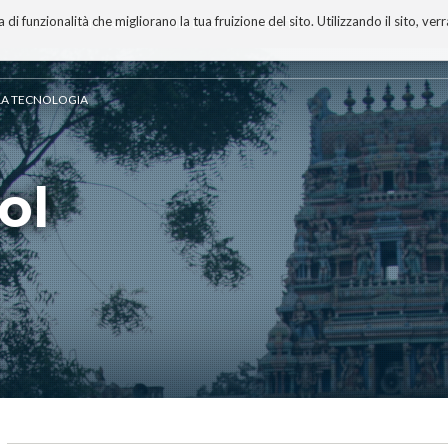
 funzionalità che migliorano la tua fruizione del sito. Utilizzando il sito, ver
A
TECNOBIBLIOGRAFIA
I MIEI LIBRI
PROGETTO
ELLA TECNOLOGIA
ol