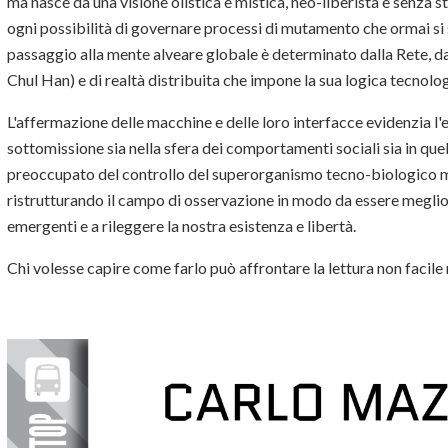
ma nasce da una visione olistica e mistica, neo-liberista e senza st
ogni possibilità di governare processi di mutamento che ormai si
passaggio alla mente alveare globale è determinato dalla Rete, dal
Chul Han) e di realtà distribuita che impone la sua logica tecnolog
L'affermazione delle macchine e delle loro interfacce evidenzia l'
sottomissione sia nella sfera dei comportamenti sociali sia in que
preoccupato del controllo del superorganismo tecno-biologico ma
ristrutturando il campo di osservazione in modo da essere meglio
emergenti e a rileggere la nostra esistenza e libertà.
Chi volesse capire come farlo può affrontare la lettura non facile 