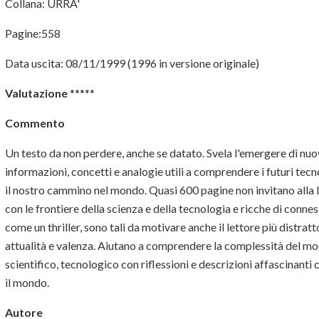
Collana: URRA'
Pagine:558
Data uscita: 08/11/1999 (1996 in versione originale)
Valutazione
*****
Commento
Un testo da non perdere, anche se datato. Svela l'emergere di nu
informazioni, concetti e analogie utili a comprendere i futuri te
il nostro cammino nel mondo. Quasi 600 pagine non invitano alla l
con le frontiere della scienza e della tecnologia e ricche di conne
come un thriller, sono tali da motivare anche il lettore più distrat
attualità e valenza. Aiutano a comprendere la complessità del m
scientifico, tecnologico con riflessioni e descrizioni affascinanti
il mondo.
Autore