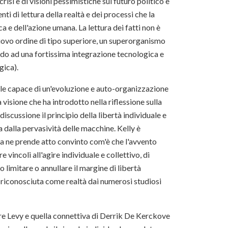
risi e di visioni pessimistiche sul futuro politico e
nti di lettura della realtà e dei processi che la
 e dell'azione umana. La lettura dei fatti non è
uovo ordine di tipo superiore, un superorganismo
ndo ad una fortissima integrazione tecnologica e
gica).
ale capace di un'evoluzione e auto-organizzazione
 visione che ha introdotto nella riflessione sulla
cussione il principio della libertà individuale e
 dalla pervasività delle macchine. Kelly è
 ne prende atto convinto com'è che l'avvento
vincoli all'agire individuale e collettivo, di
o limitare o annullare il margine di libertà
 riconosciuta come realtà dai numerosi studiosi
erre Levy e quella connettiva di Derrik De Kerckove