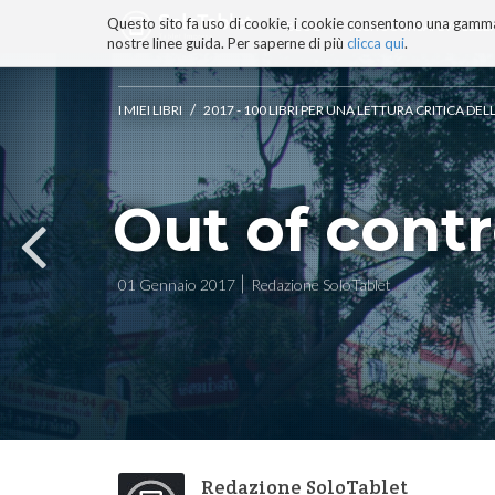
Questo sito fa uso di cookie, i cookie consentono una gamma di
BLOG
TECNOCONSAPEVOLEZZ
nostre linee guida. Per saperne di più
clicca qui
.
Salta
ai
contenuti.
/
I MIEI LIBRI
2017 - 100 LIBRI PER UNA LETTURA CRITICA D
|
Salta
alla
navigazione
Out of contr
01 Gennaio 2017
Redazione SoloTablet
Redazione SoloTablet