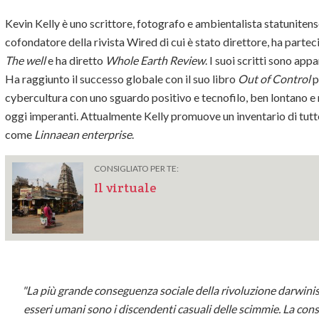
Kevin Kelly è uno scrittore, fotografo e ambientalista statunitense.
cofondatore della rivista Wired di cui è stato direttore, ha parte
The well
e ha diretto
Whole Earth Review
. I suoi scritti sono app
Ha raggiunto il successo globale con il suo libro
Out of Control
p
cybercultura con uno sguardo positivo e tecnofilo, ben lontano e 
oggi imperanti. Attualmente Kelly promuove un inventario di tutt
come
Linnaean enterprise
.
CONSIGLIATO PER TE:
Il virtuale
"La più grande conseguenza sociale della rivoluzione darwinisti
esseri umani sono i discendenti casuali delle scimmie. La cons