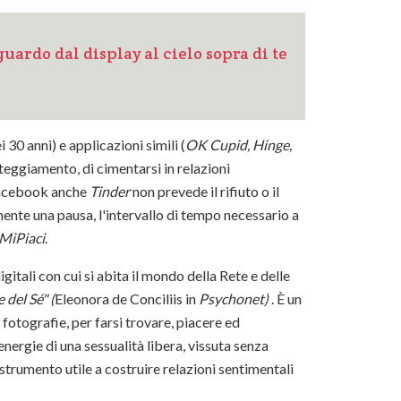
uardo dal display al cielo sopra di te
ei 30 anni) e applicazioni simili (
OK Cupid, Hinge,
rteggiamento, di cimentarsi in relazioni
 Facebook anche
Tinder
non prevede il rifiuto o il
nte una pausa, l'intervallo di tempo necessario a
MiPiaci
.
igitali con cui si abita il mondo della Rete e delle
 del Sé" (
Eleonora de Conciliis in
Psychonet)
. È un
fotografie, per farsi trovare, piacere ed
nergie di una sessualità libera, vissuta senza
rumento utile a costruire relazioni sentimentali