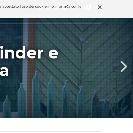
×
rà accettato l'uso dei cookie in conformità con le
PREV
NEXT
inder e
na