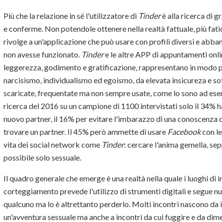
Più che la relazione in sé l'utilizzatore di
Tinder
è alla ricerca di 
e conferme. Non potendole ottenere nella realtà fattuale, più fati
rivolge a un'applicazione che può usare con profili diversi e abb
non avesse funzionato.
Tinder
e le altre APP di appuntamenti onli
leggerezza, godimento e gratificazione, rappresentano in modo pe
narcisismo, individualismo ed egoismo, da elevata insicureza e sof
scaricate, frequentate ma non sempre usate, come lo sono ad esemp
ricerca del 2016 su un campione di 1100 intervistati solo il 34% h
nuovo partner, il 16% per evitare l'imbarazzo di una conoscenza 
trovare un partner. Il 45% però ammette di usare
Facebook
con le
vita dei social network come
Tinder
: cercare l'anima gemella, se
possibile solo sessuale.
Il quadro generale che emerge è una realtà nella quale i luoghi di in
corteggiamento prevede l'utilizzo di strumenti digitali e segue 
qualcuno ma lo è altrettanto perderlo. Molti incontri nascono da 
un'avventura sessuale ma anche a incontri da cui fuggire e da di