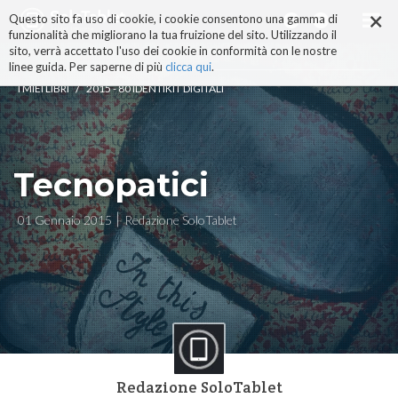
×
Salta
Questo sito fa uso di cookie, i cookie consentono una gamma di
ai
funzionalità che migliorano la tua fruizione del sito. Utilizzando il
contenuti.
sito, verrà accettato l'uso dei cookie in conformità con le nostre
|
linee guida. Per saperne di più
clicca qui
.
Salta
/
I MIEI LIBRI
2015 - 80 IDENTIKIT DIGITALI
alla
navigazione
Tecnopatici
01 Gennaio 2015
Redazione SoloTablet
Redazione SoloTablet