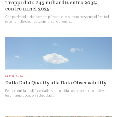
Troppi dati: 243 miliardi$ entro 2032:
contro 111nel 2025
Con patrimoni di dati sempre più vasti e un numero crescente di fornitori
esterni, molte organizzazioni faticano a tenere...
MISCELLANEA
Dalla Data Quality alla Data Observability
Per decenni, la qualità dei dati è stata gestita con un approccio reattivo:
test manuali, controlli schedulati...