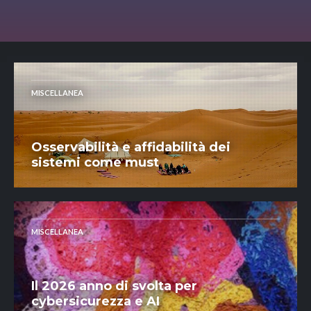
MISCELLANEA
Osservabilità e affidabilità dei
sistemi come must
MISCELLANEA
Il 2026 anno di svolta per
cybersicurezza e AI