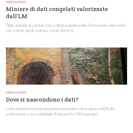
MISCELLANEA
Miniere di dati congelati valorizzate
dall’LM
Ogni azienda accumula dati a ritmo esponenziale. Transazioni, interazioni
con i clienti, log di sistema, email, ticket di...
MISCELLANEA
Dove si nascondono i dati?
I dati aziendali restano una preoccupazione critica: quasi il 60% dei
partecipanti a una sondaggio di Veeam tra 250 manager...