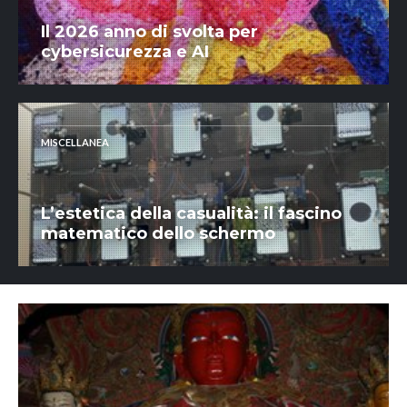
Il 2026 anno di svolta per
cybersicurezza e AI
MISCELLANEA
L’estetica della casualità: il fascino
matematico dello schermo