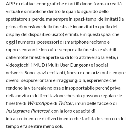
APP e relative icone grafiche e tattili danno forma a realtà
virtuali e simboliche dentro le quali lo sguardo dello
spettatore si perde, ma sempre in spazi-tempi delimitati (la
prima dimensione della finestra è innanzitutto quella del
display del dispositivo usato) e finiti. È in questi spazi che
oggi i numerosi possessori di smartphone recitano e
rappresentano le loro vite, sempre alla finestra e visibili
dalle molte finestre aperte su di loro attraverso la Rete, i
videogiochi, i MUD (Multi User Dungeon) e i social
network. Sono spazi eccitanti, finestre con orizzonti sempre
diversi, seppure lontani e irraggiungibili, esperienze che
rendono la vita reale noiosa e insopportabile perché priva
della novità e dell’eccitazione che solo possono regalare le
finestre di
WhatsApp
e di
Twitter
, i muri delle facce o di
Instagram
e
Pinterest
, con la loro capacità di
intrattenimento e di divertimento che facilita lo scorrere del
tempo e fa sentire meno soli.