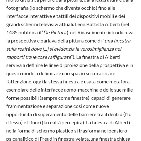
fotografia (lo schermo che diventa occhio) fino alle
interfacce interattive e tattili dei dispositivi mobili e dei
grandi schermi televisivi attuali. Leon Battista Alberti (nel
1435 pubblica il ‘
De Pictura’
) nel Rinascimento introduceva
la prospettiva e parlava della pittura come di “
una finestra
sulla realtà dove
[...] si evidenzia la verosimiglianza nei
rapporti tra le cose raffigurate
”). La finestra di Alberti
serviva a definire le linee di proiezione della prospettiva e in
questo modo a delimitare uno spazio su cui attirare
l’attenzione, oggi la stessa finestra è usata come metafora
esemplare delle interfacce uomo-macchina e delle sue mille
forme possibili (sempre come finestre), capaci di generare
frammentazione e separazione così come nuove
opportunità di superamento delle barriere tra il dentro (l’Io
rifesso) e il fuori (la realtà percepita). La finestra di Alberti
nella forma di schermo plastico si trasforma nel pensiero
psicanalitico di Freud in finestra velata, una finestra chiusa