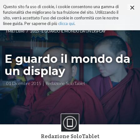
×
Salta
Questo sito fa uso di cookie, i cookie consentono una gamma di
ai
funzionalità che migliorano la tua fruizione del sito. Utilizzando il
contenuti.
sito, verrà accettato l'uso dei cookie in conformità con le nostre
|
linee guida. Per saperne di più
clicca qui
.
Salta
/
I MIEI LIBRI
2015 - E GUARDO IL MONDO DA UN DISPLAY
alla
navigazione
E guardo il mondo da
un display
01 Dicembre 2015
Redazione SoloTablet
Redazione SoloTablet