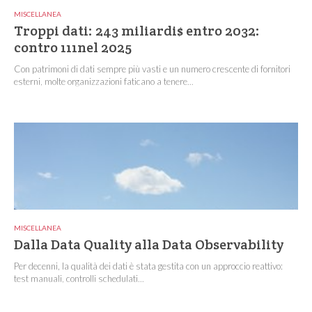
MISCELLANEA
Troppi dati: 243 miliardi$ entro 2032:
contro 111nel 2025
Con patrimoni di dati sempre più vasti e un numero crescente di fornitori
esterni, molte organizzazioni faticano a tenere...
MISCELLANEA
Dalla Data Quality alla Data Observability
Per decenni, la qualità dei dati è stata gestita con un approccio reattivo:
test manuali, controlli schedulati...