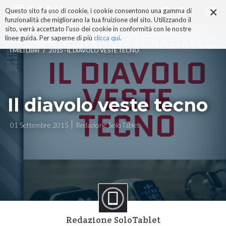
×
Salta
Questo sito fa uso di cookie, i cookie consentono una gamma di
ai
funzionalità che migliorano la tua fruizione del sito. Utilizzando il
contenuti.
sito, verrà accettato l'uso dei cookie in conformità con le nostre
|
linee guida. Per saperne di più
clicca qui
.
Salta
/
I MIEI LIBRI
2015 - IL DIAVOLO VESTE TECNO
alla
navigazione
Il diavolo veste tecno
01 Settembre 2015
Redazione SoloTablet
Redazione SoloTablet