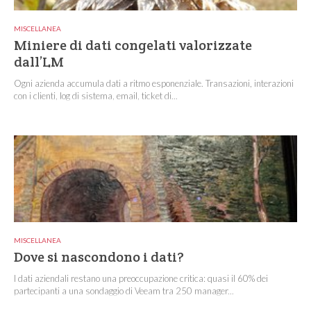
MISCELLANEA
Miniere di dati congelati valorizzate
dall’LM
Ogni azienda accumula dati a ritmo esponenziale. Transazioni, interazioni
con i clienti, log di sistema, email, ticket di...
MISCELLANEA
Dove si nascondono i dati?
I dati aziendali restano una preoccupazione critica: quasi il 60% dei
partecipanti a una sondaggio di Veeam tra 250 manager...