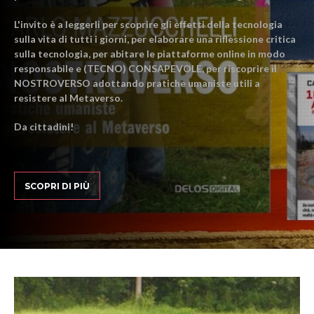
L'invito è a leggerli per scoprire gli effetti della tecnologia
sulla vita di tutti i giorni, per elaborare una riflessione critica
sulla tecnologia, per abitare le piattaforme online in modo
responsabile e (TECNO) CONSAPEVOLE, per riscoprire il
NOSTROVERSO adottando pratiche umaniste utili a
resistere al Metaverso.
Da cittadini!
SCOPRI DI PIÙ