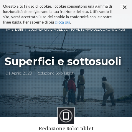
×
Salta
Questo sito fa uso di cookie, i cookie consentono una gamma di
ai
funzionalità che migliorano la tua fruizione del sito. Utilizzando il
contenuti.
sito, verrà accettato l'uso dei cookie in conformità con le nostre
|
linee guida. Per saperne di più
clicca qui
.
Salta
/
I MIEI LIBRI
2020 - LA CIVILTÀ DEL VENTO AL TEMPO DEL CORONAVIRUS
alla
navigazione
Superfici e sottosuoli
01 Aprile 2020
Redazione SoloTablet
Redazione SoloTablet