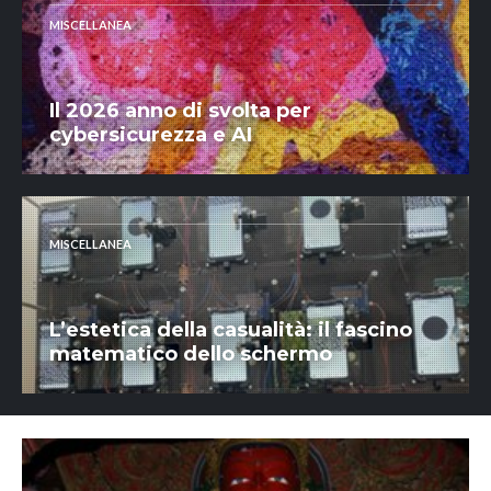
MISCELLANEA
Il 2026 anno di svolta per
cybersicurezza e AI
MISCELLANEA
L’estetica della casualità: il fascino
matematico dello schermo