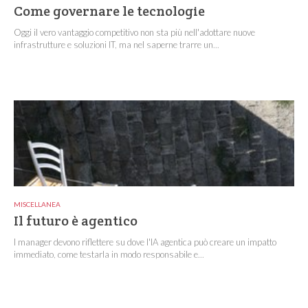
Come governare le tecnologie
Oggi il vero vantaggio competitivo non sta più nell'adottare nuove
infrastrutture e soluzioni IT, ma nel saperne trarre un...
MISCELLANEA
Il futuro è agentico
I manager devono riflettere su dove l'IA agentica può creare un impatto
immediato, come testarla in modo responsabile e...