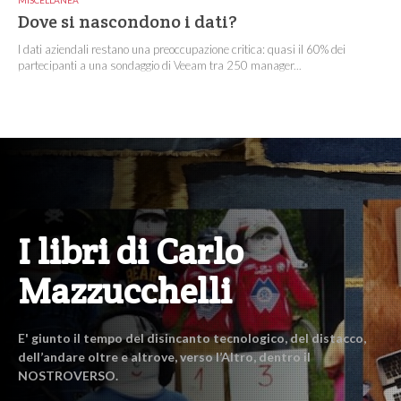
Dove si nascondono i dati?
I dati aziendali restano una preoccupazione critica: quasi il 60% dei
partecipanti a una sondaggio di Veeam tra 250 manager...
I libri di Carlo
Mazzucchelli
E' giunto il tempo del disincanto tecnologico, del distacco,
dell’andare oltre e altrove, verso l’Altro, dentro il
NOSTROVERSO.