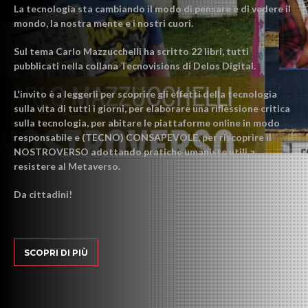
La tecnologia sta cambiando il modo di pensare e di vedere il
mondo, la nostra mente e i nostri cuori.
Sul tema Carlo Mazzucchelli ha scritto 22 libri, tutti
pubblicati nella collana Tecnovisions di Delos Digital.
L'invito è a leggerli per scoprire gli effetti della tecnologia
sulla vita di tutti i giorni, per elaborare una riflessione critica
sulla tecnologia, per abitare le piattaforme online in modo
responsabile e (TECNO) CONSAPEVOLE, per riscoprire il
NOSTROVERSO adottando pratiche umaniste utili a
resistere al Metaverso.
Da cittadini!
SCOPRI DI PIÙ