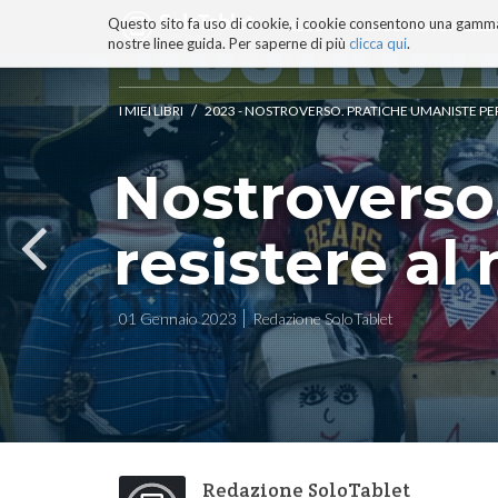
Questo sito fa uso di cookie, i cookie consentono una gamma di
BLOG
TECNOCONSAPEVOLEZZ
nostre linee guida. Per saperne di più
clicca qui
.
Salta
ai
contenuti.
/
I MIEI LIBRI
2023 - NOSTROVERSO. PRATICHE UMANISTE PE
|
Salta
Nostroverso
alla
navigazione
resistere al
01 Gennaio 2023
Redazione SoloTablet
Redazione SoloTablet