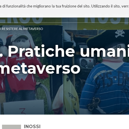
 funzionalità che migliorano la tua fruizione del sito. Utilizzando il sito, ver
A
TECNOBIBLIOGRAFIA
I MIEI LIBRI
PROGETTO
R RESISTERE AL METAVERSO
. Pratiche umani
 metaverso
SINOSSI