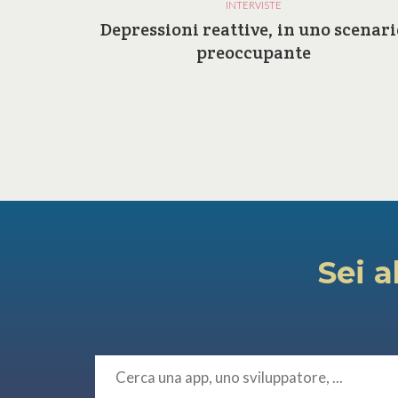
INTERVISTE
a e le
Depressioni reattive, in uno scenari
ilosofia
preoccupante
Sei a