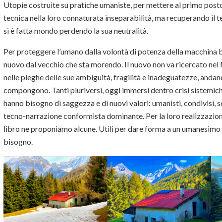
Utopie costruite su pratiche umaniste, per mettere al primo post
tecnica nella loro connaturata inseparabilità, ma recuperando il t
si è fatta mondo perdendo la sua neutralità.
Per proteggere l’umano dalla volontà di potenza della macchina bi
nuovo dal vecchio che sta morendo. Il nuovo non va ricercato ne
nelle pieghe delle sue ambiguità, fragilità e inadeguatezze, andand
compongono. Tanti pluriversi, oggi immersi dentro crisi sistemich
hanno bisogno di saggezza e di nuovi valori: umanisti, condivisi, so
tecno-narrazione conformista dominante. Per la loro realizzazio
libro ne proponiamo alcune. Utili per dare forma a un umanesimo r
bisogno.