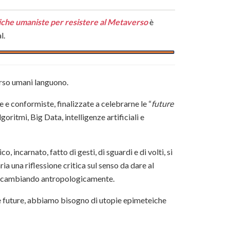
e umaniste per resistere al Metaverso
è
l.
erso umani languono.
 e conformiste, finalizzate a celebrarne le “
future
goritmi, Big Data, intelligenze artificiali e
co, incarnato, fatto di gesti, di sguardi e di volti, si
ria una riflessione critica sul senso da dare al
sta cambiando antropologicamente.
pie future, abbiamo bisogno di utopie epimeteiche