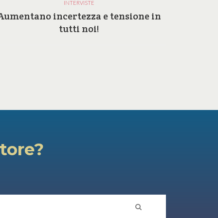
INTERVISTE
Aumentano incertezza e tensione in
Perc
tutti noi!
atore?