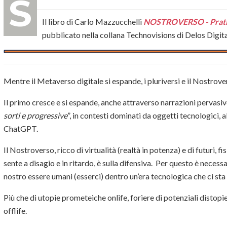
Il libro di Carlo Mazzucchelli
NOSTROVERSO - Pratich
pubblicato nella collana Technovisions di Delos Digita
Mentre il Metaverso digitale si espande, i pluriversi e il Nostrov
Il primo cresce e si espande, anche attraverso narrazioni pervasive
sorti e progressive
”, in contesti dominati da oggetti tecnologici, al
ChatGPT.
Il Nostroverso, ricco di virtualità (realtà in potenza) e di futuri, fisi
sente a disagio e in ritardo, è sulla difensiva. Per questo è necessa
nostro essere umani (esserci) dentro un’era tecnologica che ci 
Più che di utopie prometeiche onlife, foriere di potenziali disto
offlife.