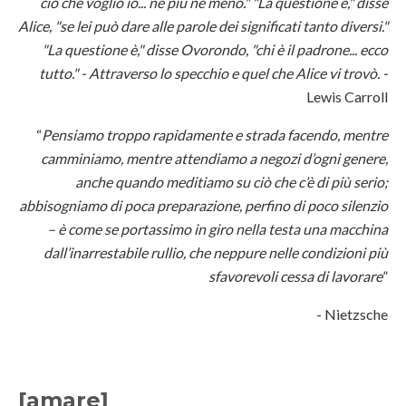
ciò che voglio io... né più né meno." "La questione è," disse
Alice, "se lei può dare alle parole dei significati tanto diversi."
"La questione è," disse Ovorondo, "chi è il padrone... ecco
tutto." - Attraverso lo specchio e quel che Alice vi trovò. -
Lewis Carroll
“
Pensiamo troppo rapidamente e strada facendo, mentre
camminiamo, mentre attendiamo a negozi d’ogni genere,
anche quando meditiamo su ciò che c’è di più serio;
abbisogniamo di poca preparazione, perfino di poco silenzio
– è come se portassimo in giro nella testa una macchina
dall’inarrestabile rullio, che neppure nelle condizioni più
sfavorevoli cessa di lavorare
”
- Nietzsche
[amare]