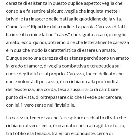
carezze di esistenza in questo duplice aspetto: veglia che
consola e fa sentire al sicuro, veglia che inquieta, mette i
brividi e fa rinascere nelle battaglie quotidiane della vita.
Come fare? Ripartire dalla radice. La parola Carezza difatti
ha in sé il termine latino "
carus
", che significa caro, o meglio
amato: ecco, quindi, potremo dire che letteralmente carezza
è in qualche modo la caratteristica di essere un amato.
Dunque sono una carezza di esistenza perché sono un amato
in grado di amore, di veglia combattiva e terapeutica sul
cuore degli altri e sul proprio. Carezza, tocco delicato che
non è volontà di possesso, è un richiamo alla profondità
dell'esistenza, una corda, tesa a sussurrarci di cambiare
punto di vista, di oltrepassare ciò che si vede per cercare,
con lei, il vero senso nell'invisibile.
La carezza, tenerezza che fa respirare e schiaffo di vita che
richiama al vero senso, è un amato che, tra fragilità e forza,
tra l'oblio e la tenacia, tra errori e conquiste, cerca di