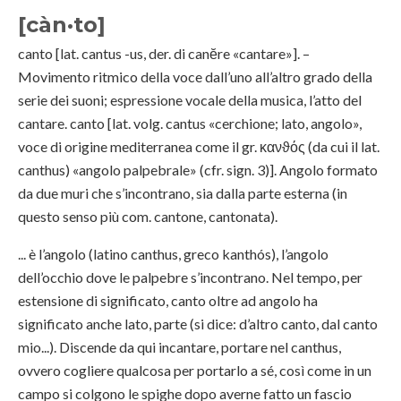
[càn·to]
canto [lat. cantus -us, der. di canĕre «cantare»]. –
Movimento ritmico della voce dall’uno all’altro grado della
serie dei suoni; espressione vocale della musica, l’atto del
cantare. canto [lat. volg. cantus «cerchione; lato, angolo»,
voce di origine mediterranea come il gr. κανϑός (da cui il lat.
canthus) «angolo palpebrale» (cfr. sign. 3)]. Angolo formato
da due muri che s’incontrano, sia dalla parte esterna (in
questo senso più com. cantone, cantonata).
... è l’angolo (latino canthus, greco kanthós), l’angolo
dell’occhio dove le palpebre s’incontrano. Nel tempo, per
estensione di significato, canto oltre ad angolo ha
significato anche lato, parte (si dice: d’altro canto, dal canto
mio...). Discende da qui incantare, portare nel canthus,
ovvero cogliere qualcosa per portarlo a sé, così come in un
campo si colgono le spighe dopo averne fatto un fascio