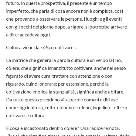
futuro. In questa prospettiva, il presente è un tempo
imperfetto, che parla di cosa ancora non è compiuta, così
che, provando a osservare le persone, i luoghi e gli eventi
con gli occhi del giorno dopo, a rigore, si potrebbe arrivare
a dire: accadeva oggi.
Cultura viene da
còlere
, coltivare…
La matrice che genera la parola cultura è un verbo latino,
còlere, che significa innanzitutto coltivare, anche nel senso
figurato di avere cura, trattare con attenzione o con
riguardo, quindi onorare; per estensione, perché la
coltivazione implica la stanzialità, significa anche abitare.
Da tutto questo prendono vita parole comuni e diffuse
come: agricoltura, culto, colonia e colono, inquilino... oltre a
coltivare, e cultura.
E cosa è incastonato dentro còlere? Una radice remota,
√kwel, che significa girare, muovere in cerchio, voltare, dalla