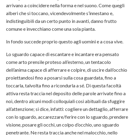
arrivano a coincidere nella forma e nel suono. Come quegli
alberi che si toccano, vicendevolmente s’innestano e,
indistinguibili da un certo punto in avanti, danno frutto
comune e invecchiano come una sola pianta.
In fondo succede proprio questo agli uomini e a cosa vive.
Lo sguardo capace di escantare e incantare era pensato
come arto prensile proteso all’esterno, un tentacolo
dell’anima capace di afferrare e colpire, di uscire dall’occhio
proiettandosi fino a posarsi sulla cosa guardata, fino a
toccarla, talvolta fino a ricondurla a sé. Di questa facoltà
attiva resta traccia nel deposito delle parole arrivate fino a
noi, dentro alcuni modi colloquiali così abituali da sfuggire
all’attenzione; si dice, infatti: cogliere un dettaglio, afferrare
con lo sguardo, accarezzare/ferire con lo sguardo, prendere
visione, posare gli occhi, un colpo d’occhio, uno sguardo
penetrante. Ne resta traccia anche nel malocchio, nello