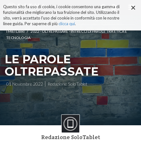
×
Salta
Questo sito fa uso di cookie, i cookie consentono una gamma di
ai
funzionalità che migliorano la tua fruizione del sito. Utilizzando il
contenuti.
sito, verrà accettato l'uso dei cookie in conformità con le nostre
|
linee guida. Per saperne di più
clicca qui
.
Salta
/
I MIEI LIBRI
2022 - OLTREPASSARE - INTRECCI DI PAROLE TRA ETICA E
alla
TECNOLOGIA
navigazione
LE PAROLE
OLTREPASSATE
01 Novembre 2022
Redazione SoloTablet
Redazione SoloTablet