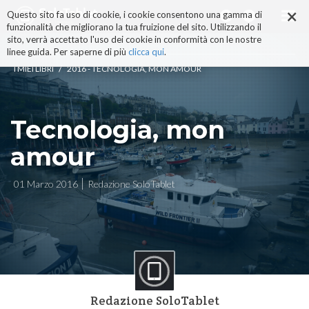
×
Salta
Questo sito fa uso di cookie, i cookie consentono una gamma di
ai
funzionalità che migliorano la tua fruizione del sito. Utilizzando il
contenuti.
sito, verrà accettato l'uso dei cookie in conformità con le nostre
|
linee guida. Per saperne di più
clicca qui
.
Salta
/
I MIEI LIBRI
2016 - TECNOLOGIA, MON AMOUR
alla
navigazione
Tecnologia, mon
amour
01 Marzo 2016
Redazione SoloTablet
Redazione SoloTablet