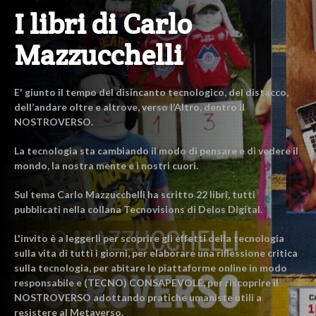
I libri di Carlo
Mazzucchelli
E' giunto il tempo del disincanto tecnologico, del distacco,
dell’andare oltre e altrove, verso l’Altro, dentro il
NOSTROVERSO.
La tecnologia sta cambiando il modo di pensare e di vedere il
mondo, la nostra mente e i nostri cuori.
Sul tema Carlo Mazzucchelli ha scritto 22 libri, tutti
pubblicati nella collana Tecnovisions di Delos Digital.
L'invito è a leggerli per scoprire gli effetti della tecnologia
sulla vita di tutti i giorni, per elaborare una riflessione critica
sulla tecnologia, per abitare le piattaforme online in modo
responsabile e (TECNO) CONSAPEVOLE, per riscoprire il
NOSTROVERSO adottando pratiche umaniste utili a
resistere al Metaverso.