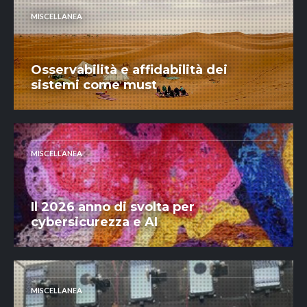
MISCELLANEA
Osservabilità e affidabilità dei
sistemi come must
MISCELLANEA
Il 2026 anno di svolta per
cybersicurezza e AI
MISCELLANEA