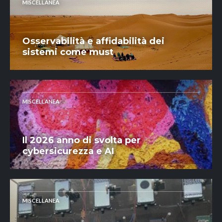
MISCELLANEA
Osservabilità e affidabilità dei
sistemi come must
MISCELLANEA
Il 2026 anno di svolta per
cybersicurezza e AI
MISCELLANEA