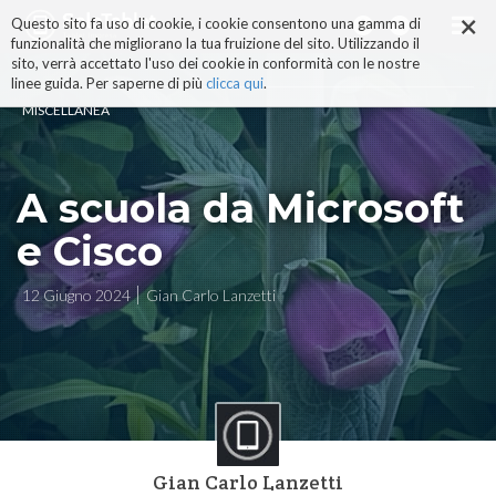
×
Salta
Questo sito fa uso di cookie, i cookie consentono una gamma di
ai
funzionalità che migliorano la tua fruizione del sito. Utilizzando il
contenuti.
sito, verrà accettato l'uso dei cookie in conformità con le nostre
|
linee guida. Per saperne di più
clicca qui
.
Salta
MISCELLANEA
alla
navigazione
A scuola da Microsoft
e Cisco
12 Giugno 2024
Gian Carlo Lanzetti
Gian Carlo Lanzetti