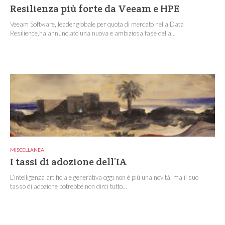
Resilienza più forte da Veeam e HPE
Veeam Software, leader globale per quota di mercato nella Data
Resilience,ha annunciato una nuova e ambiziosa fase della...
MISCELLANEA
I tassi di adozione dell’IA
L’intelligenza artificiale generativa oggi non è più una novità, ma il suo
tasso di adozione potrebbe non dirci tutto...