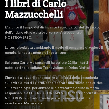
I libri di Carlo
Mazzucchelli
E' giunto il tempo del disincanto tecnologico, del distacco,
dell’andare oltre e altrove, verso l’Altro, dentro il
NOSTROVERSO.
La tecnologia sta cambiando il modo di pensare e di vedere il
mondo, la nostra mente e i nostri cuori.
Sul tema Carlo Mazzucchelli ha scritto 22 libri, tutti
pubblicati nella collana Tecnovisions di Delos Digital.
L'invito è a leggerli per scoprire gli effetti della tecnologia
sulla vita di tutti i giorni, per elaborare una riflessione critica
sulla tecnologia, per abitare le piattaforme online in modo
responsabile e (TECNO) CONSAPEVOLE, per riscoprire il
NOSTROVERSO adottando pratiche umaniste utili a
resistere al Metaverso.