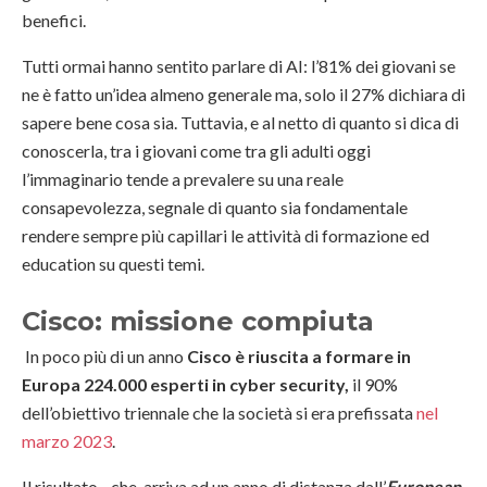
benefici.
Tutti ormai hanno sentito parlare di AI: l’81% dei giovani se
ne è fatto un’idea almeno generale ma, solo il 27% dichiara di
sapere bene cosa sia. Tuttavia, e al netto di quanto si dica di
conoscerla, tra i giovani come tra gli adulti oggi
l’immaginario tende a prevalere su una reale
consapevolezza, segnale di quanto sia fondamentale
rendere sempre più capillari le attività di formazione ed
education su questi temi.
Cisco: missione compiuta
In poco più di un anno
Cisco è riuscita a formare in
Europa 224.000 esperti in cyber security,
il 90%
dell’obiettivo triennale che la società si era prefissata
nel
marzo 2023
.
Il risultato - che arriva ad un anno di distanza dall’
European