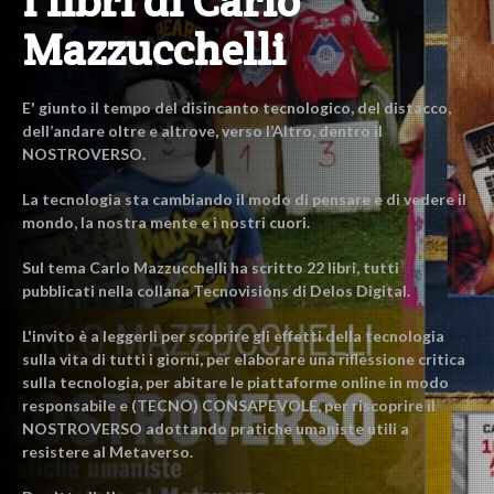
I libri di Carlo
Mazzucchelli
E' giunto il tempo del disincanto tecnologico, del distacco,
dell’andare oltre e altrove, verso l’Altro, dentro il
NOSTROVERSO.
La tecnologia sta cambiando il modo di pensare e di vedere il
mondo, la nostra mente e i nostri cuori.
Sul tema Carlo Mazzucchelli ha scritto 22 libri, tutti
pubblicati nella collana Tecnovisions di Delos Digital.
L'invito è a leggerli per scoprire gli effetti della tecnologia
sulla vita di tutti i giorni, per elaborare una riflessione critica
sulla tecnologia, per abitare le piattaforme online in modo
responsabile e (TECNO) CONSAPEVOLE, per riscoprire il
NOSTROVERSO adottando pratiche umaniste utili a
resistere al Metaverso.