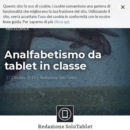
×
Salta
Questo sito fa uso di cookie, i cookie consentono una gamma di
ai
funzionalità che migliorano la tua fruizione del sito. Utilizzando il
contenuti.
sito, verrà accettato l'uso dei cookie in conformità con le nostre
|
linee guida. Per saperne di più
clicca qui
.
Salta
MISCELLANEA
alla
navigazione
Analfabetismo da
tablet in classe
17 Ottobre 2015
Redazione SoloTablet
Redazione SoloTablet