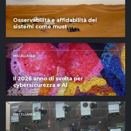
Osservabilità e affidabilità dei
sistemi come must
MISCELLANEA
Il 2026 anno di svolta per
cybersicurezza e AI
MISCELLANEA