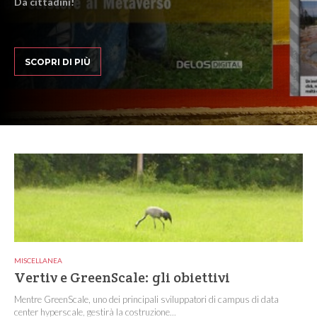
Da cittadini!
SCOPRI DI PIÙ
MISCELLANEA
Vertiv e GreenScale: gli obiettivi
Mentre GreenScale, uno dei principali sviluppatori di campus di data
center hyperscale, gestirà la costruzione...