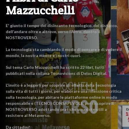
Mazzucchelli
E' giunto il tempo del disincanto tecnologico, del distacco,
dell’andare oltre e altrove, verso l’Altro, dentro il
NOSTROVERSO.
La tecnologia sta cambiando il modo di pensare e di vedere il
mondo, la nostra mente e i nostri cuori.
Sul tema Carlo Mazzucchelli ha scritto 22 libri, tutti
pubblicati nella collana Tecnovisions di Delos Digital.
L'invito è a leggerli per scoprire gli effetti della tecnologia
sulla vita di tutti i giorni, per elaborare una riflessione critica
sulla tecnologia, per abitare le piattaforme online in modo
responsabile e (TECNO) CONSAPEVOLE, per riscoprire il
NOSTROVERSO adottando pratiche umaniste utili a
resistere al Metaverso.
Da cittadini!