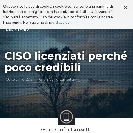
×
Salta
Questo sito fa uso di cookie, i cookie consentono una gamma di
ai
funzionalità che migliorano la tua fruizione del sito. Utilizzando il
contenuti.
sito, verrà accettato l'uso dei cookie in conformità con le nostre
|
linee guida. Per saperne di più
clicca qui
.
Salta
MISCELLANEA
alla
navigazione
CISO licenziati perché
poco credibili
10 Giugno 2024
Gian Carlo Lanzetti
Gian Carlo Lanzetti