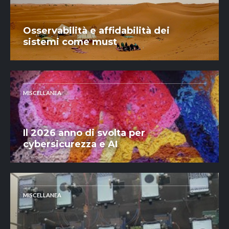
Osservabilità e affidabilità dei
sistemi come must
MISCELLANEA
Il 2026 anno di svolta per
cybersicurezza e AI
MISCELLANEA