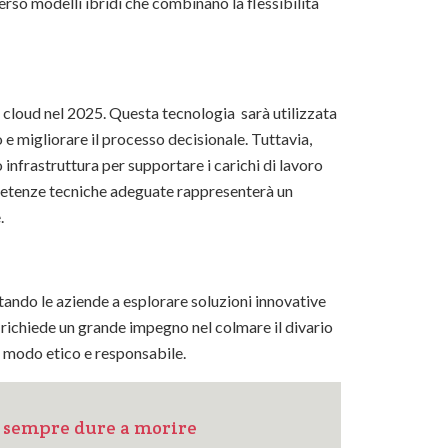
rso modelli ibridi che combinano la flessibilità
ni cloud nel 2025. Questa tecnologia sarà utilizzata
o e migliorare il processo decisionale. Tuttavia,
 infrastruttura per supportare i carichi di lavoro
ompetenze tecniche adeguate rappresenterà un
.
rtando le aziende a esplorare soluzioni innovative
, richiede un grande impegno nel colmare il divario
in modo etico e responsabile.
i sempre dure a morire