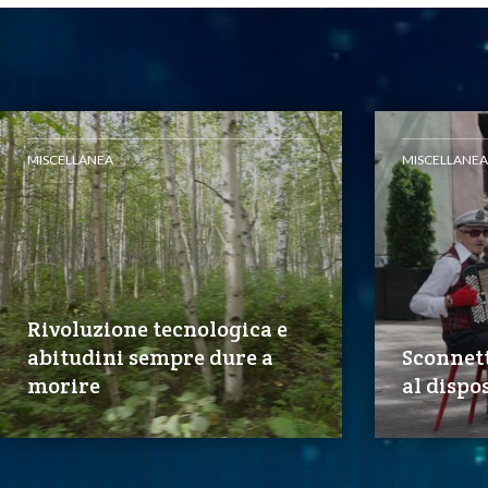
MISCELLANEA
MISCELLANEA
Rivoluzione tecnologica e
abitudini sempre dure a
Sconnett
morire
al dispos