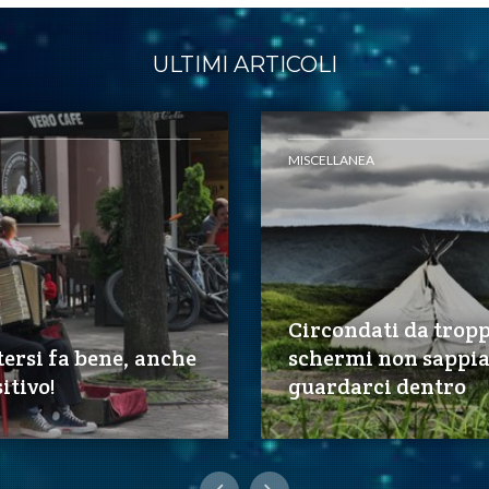
ULTIMI ARTICOLI
MISCELLANEA
Circondati da tropp
ersi fa bene, anche
schermi non sappi
itivo!
guardarci dentro