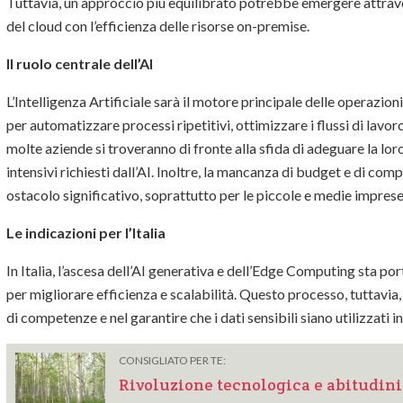
Tuttavia, un approccio più equilibrato potrebbe emergere attrave
del cloud con l’efficienza delle risorse on-premise.
Il ruolo centrale dell’AI
L’Intelligenza Artificiale sarà il motore principale delle operazio
per automatizzare processi ripetitivi, ottimizzare i flussi di lavor
molte aziende si troveranno di fronte alla sfida di adeguare la loro
intensivi richiesti dall’AI. Inoltre, la mancanza di budget e di c
ostacolo significativo, soprattutto per le piccole e medie imprese
Le indicazioni per l’Italia
In Italia, l’ascesa dell’AI generativa e dell’Edge Computing sta po
per migliorare efficienza e scalabilità. Questo processo, tuttavia
di competenze e nel garantire che i dati sensibili siano utilizzati 
CONSIGLIATO PER TE:
Rivoluzione tecnologica e abitudin