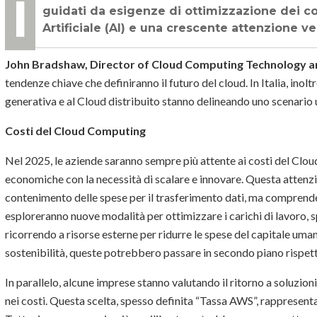
Il panorama del Cloud Computing è pronto a vivere cambiamenti significativi,
guidati da esigenze di ottimizzazione dei cos
Artificiale (AI) e una crescente attenzione ver
John Bradshaw, Director of Cloud Computing Technology 
tendenze chiave che definiranno il futuro del cloud. In Italia, inoltr
generativa e al Cloud distribuito stanno delineando uno scenario 
Costi del Cloud Computing
Nel 2025, le aziende saranno sempre più attente ai costi del Clou
economiche con la necessità di scalare e innovare. Questa attenzio
contenimento delle spese per il trasferimento dati, ma comprende
esploreranno nuove modalità per ottimizzare i carichi di lavoro, s
ricorrendo a risorse esterne per ridurre le spese del capitale uma
sostenibilità, queste potrebbero passare in secondo piano rispetto 
In parallelo, alcune imprese stanno valutando il ritorno a soluzi
nei costi. Questa scelta, spesso definita “Tassa AWS”, rappresenta u