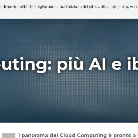
 funzionalità che migliorano la tua fruizione del sito. Utilizzando il sito, ver
A
TECNOBIBLIOGRAFIA
I MIEI LIBRI
PROGETTO
ting: più AI e i