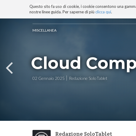
Questo sito fa uso di cookie, i cookie consentono una gamma di
BLOG
TECNOCONSAPEVOLEZZ
nostre linee guida. Per saperne di più
clicca qui
.
Salta
ai
contenuti.
MISCELLANEA
|
Salta
alla
navigazione
Cloud Compu
02 Gennaio 2025
Redazione SoloTablet
Redazione SoloTablet