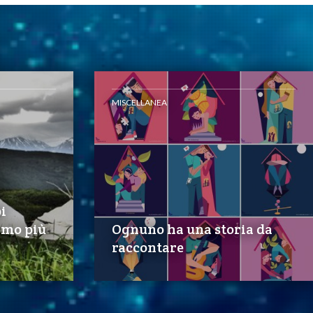
MISCELLANEA
i
amo più
Ognuno ha una storia da
raccontare