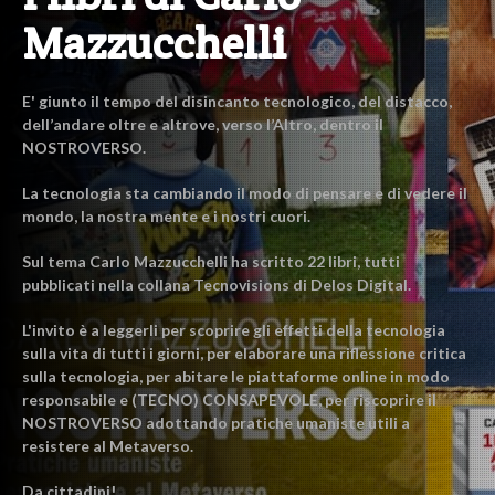
Mazzucchelli
E' giunto il tempo del disincanto tecnologico, del distacco,
dell’andare oltre e altrove, verso l’Altro, dentro il
NOSTROVERSO.
La tecnologia sta cambiando il modo di pensare e di vedere il
mondo, la nostra mente e i nostri cuori.
Sul tema Carlo Mazzucchelli ha scritto 22 libri, tutti
pubblicati nella collana Tecnovisions di Delos Digital.
L'invito è a leggerli per scoprire gli effetti della tecnologia
sulla vita di tutti i giorni, per elaborare una riflessione critica
sulla tecnologia, per abitare le piattaforme online in modo
responsabile e (TECNO) CONSAPEVOLE, per riscoprire il
NOSTROVERSO adottando pratiche umaniste utili a
resistere al Metaverso.
Da cittadini!