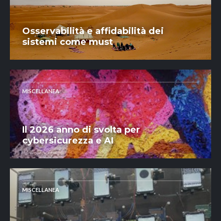
Osservabilità e affidabilità dei
sistemi come must
MISCELLANEA
Il 2026 anno di svolta per
cybersicurezza e AI
MISCELLANEA