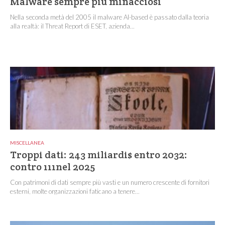
Malware sempre più minacciosi
Nella seconda metà del 2005 il malware AI-based è passato dalla teoria
alla realtà: il Threat Report di ESET, azienda...
MISCELLANEA
Troppi dati: 243 miliardi$ entro 2032:
contro 111nel 2025
Con patrimoni di dati sempre più vasti e un numero crescente di fornitori
esterni, molte organizzazioni faticano a tenere...