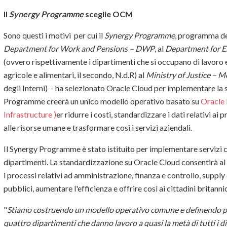
Il
Synergy Programme
sceglie OCM
Sono questi i motivi per cui il
Synergy Programme
, programma del
Department for Work and Pensions – DWP
, al
Department for E
(ovvero rispettivamente i dipartimenti che si occupano di lavoro e 
agricole e alimentari, il secondo, N.d.R) al
Ministry of Justice – M
degli Interni) - ha selezionato Oracle Cloud per implementare la s
Programme creerà un unico modello operativo basato su
Oracle 
Infrastructure )
er ridurre i costi, standardizzare i dati relativi ai
alle risorse umane e trasformare così i servizi aziendali.
Il Synergy Programme è stato istituito per implementare servizi 
dipartimenti. La standardizzazione su Oracle Cloud consentirà al 
i processi relativi ad amministrazione, finanza e controllo, suppl
pubblici, aumentare l'efficienza e offrire così ai cittadini britanni
"
Stiamo costruendo un modello operativo comune e definendo pro
quattro dipartimenti che danno lavoro a quasi la metà di tutti i 