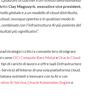
 Quadrant di Gartner è un riflesso della domanda
 detto
Clay Magouyrk, executive vice president,
livello globale e a un modello di cloud distribuito,
ia cloud. ovunque operino e in qualsiasi modo lo
 combinate con l'infrastruttura AI più potente del
ltati più significativi”.
load
strategici critici e consente loro di migrare
vizi come
OCI Compute Bare Metal
e
Oracle Cloud
 tipi di carichi di lavoro e offre IaaS (Infrastructure
Service) all’interno di una sola piattaforma cloud.
tabase esistenti e innovare con la AI e con
ative AI Service
,
Oracle Kubernetes Engine
e