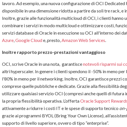
lavoro. Ad esempio, una nuova configurazione di OCI Dedicated R
disponibile in una dimensione ridotta a partire da soli tre rack, e
Inoltre, grazie alle funzionalità multicloud di OCI, i clienti hann
combinare i servizi in modo multicloud e ottimizzare costi, funzio
servizi database di Oracle in esecuzione su OCI all'interno dei dat
Azure
,
Google Cloud
e, presto,
Amazon Web Services
.
Inoltre rapporto prezzo-prestazioni vantaggioso
OCI, scrive Oracle in una nota, garantisce
notevoli risparmi sui c
altri hyperscaler. In genere i clienti spendono il -50% in meno per
l'80% in meno per il networking. Inoltre, OCI garantisce prezzi coe
comprese quelle pubbliche e dedicate. Grazie alla flessibilità deg
utilizzare qualsiasi servizio OCI (compresi anche quelli di futura 
la propria flessibilità operativa. L’offerta
Oracle Support Reward
attivamente a ridurre i costi IT e le spese di supporto tecnico
on-
grazie ai programmi BYOL (Bring Your Own License), all'assistente
supporto di livello superiore, ovvero di tipo “enterprise”.