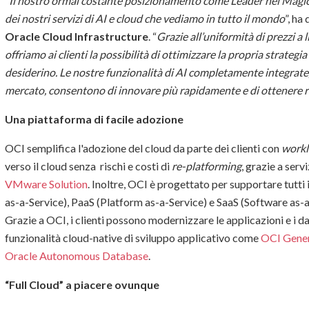
“
Il nostro ormai costante posizionamento come Leader nel Magic
dei nostri servizi di AI e cloud che vediamo in tutto il mondo
”, ha
Oracle Cloud Infrastructure
. “
Grazie all’uniformità di prezzi a 
offriamo ai clienti la possibilità di ottimizzare la propria strateg
desiderino. Le nostre funzionalità di AI completamente integrate,
mercato, consentono di innovare più rapidamente e di ottenere risu
Una piattaforma di facile adozione
OCI semplifica l'adozione del cloud da parte dei clienti con
work
verso il cloud senza rischi e costi di
re-platforming
, grazie a ser
VMware Solution
. Inoltre, OCI è progettato per supportare tutti i
as-a-Service), PaaS (Platform as-a-Service) e SaaS (Software as-a-
Grazie a OCI, i clienti possono modernizzare le applicazioni e i da
funzionalità cloud-native di sviluppo applicativo come
OCI Gener
Oracle Autonomous Database
.
“Full Cloud” a piacere ovunque