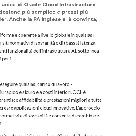
 unica di Oracle Cloud Infrastructure
dozione più semplice e prezzi più
ider. Anche la PA inglese si è convinta,
niforme e coerente a livello globale in qualsiasi
uisiti normativi di sovranità e di (bassa) latenza.
enti funzionalità dell'infrastruttura AI, sottolinea
 per il
seguire qualsiasi carico di lavoro -
iù rapido e sicuro e a costi inferiori. OCI, è
rantisce affidabilità e prestazioni migliori a tutte
r creare applicazioni cloud innovative. L'approccio
ti normativi e di sovranità e consente di combinare
i.