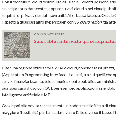
Con il modello di cloud distribuito di Oracle, i clienti possono adot
sia nel proprio datacenter, oppure su vari cloud o nel cloud pubbli
requisiti di privacy dei dati, sovranità AI e bassa latenza. Oracle
rispetto a qualsiasi altro hyperscaler, con 85
cloud region
già att
CONSIGLIATO PER TE:
SoloTablet intervista gli sviluppato
Ciascuna regione offre servizi di AI e cloud, nonché stessi prezzi
(Application Programming Interface). I clienti, tra cui quelli ch
servizi finanziari, sanità, telecomunicazioni e pubblica amminis
qualsiasi caso d'uso con OCI, per esempio applicazioni aziendali, 
intelligenza artificiale e IoT.
Grazie poi alle novità recentemente introdotte nell’offerta di clou
maggiore flessibilità per far scalare verso l’alto o verso il basso l’