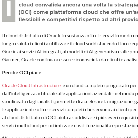
Il riconoscimento di Gartner come Leader in due dei suoi Quadranti Magici sul
cloud convalida ancora una volta la strategia
(OCI) come piattaforma cloud che offre un'a
flessibili e competitivi rispetto ad altri prov
Il cloud distribuito di Oracle in sostanza offre i servizi in modo u
luogo e aiuta i clienti a utilizzare il cloud soddisfacendo i loro req
Grazie ai servizi AI integrati, ai modelli di AI generativa e alle pot
Gartner, Oracle continua a essere riconosciuta da clienti e analisti
Perché OCI piace
Oracle Cloud Infrastructure
è un cloud completo progettato per e
dall'intelligenza artificiale alle applicazioni aziendali - nel modo p
stoolineato dagli analisti, permette di accelerare la migrazione, ga
le applicazioni e offre i servizi completi che servono ai clienti pe
al cloud distribuito di OCI aiuta a soddisfare i più severi requisi
servizi multicloud per ottimizzare costi, funzionalità e prestazion