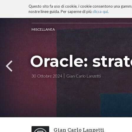
Questo sito fa uso di cookie, i cookie consentono una gamma di
BLOG
TECNOCONSAPEVOLEZZ
nostre linee guida. Per saperne di più
clicca qui
.
Salta
ai
contenuti.
MISCELLANEA
|
Salta
alla
navigazione
Oracle: stra
30 Ottobre 2024
Gian Carlo Lanzetti
Gian Carlo Lanzetti