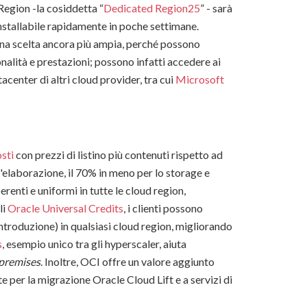
egion -la cosiddetta “
Dedicated Region25
” - sarà
 installabile rapidamente in poche settimane.
o una scelta ancora più ampia, perché possono
nalità e prestazioni; possono infatti accedere ai
acenter di altri cloud provider, tra cui
Microsoft
osti
con prezzi di listino più contenuti rispetto ad
 l'elaborazione, il 70% in meno per lo storage e
renti e uniformi in tutte le cloud region,
li
Oracle Universal Credits
, i clienti possono
introduzione) in qualsiasi cloud region, migliorando
s
, esempio unico tra gli hyperscaler, aiuta
premises
. Inoltre, OCI offre un valore aggiunto
 per la migrazione Oracle Cloud Lift e a servizi di