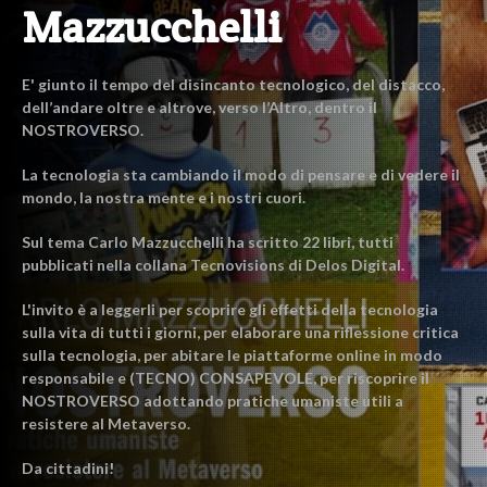
Mazzucchelli
E' giunto il tempo del disincanto tecnologico, del distacco,
dell’andare oltre e altrove, verso l’Altro, dentro il
NOSTROVERSO.
La tecnologia sta cambiando il modo di pensare e di vedere il
mondo, la nostra mente e i nostri cuori.
Sul tema Carlo Mazzucchelli ha scritto 22 libri, tutti
pubblicati nella collana Tecnovisions di Delos Digital.
L'invito è a leggerli per scoprire gli effetti della tecnologia
sulla vita di tutti i giorni, per elaborare una riflessione critica
sulla tecnologia, per abitare le piattaforme online in modo
responsabile e (TECNO) CONSAPEVOLE, per riscoprire il
NOSTROVERSO adottando pratiche umaniste utili a
resistere al Metaverso.
Da cittadini!