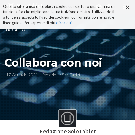
×
Salta
Questo sito fa uso di cookie, i cookie consentono una gamma di
ai
funzionalità che migliorano la tua fruizione del sito. Utilizzando il
contenuti.
sito, verrà accettato l'uso dei cookie in conformità con le nostre
|
linee guida. Per saperne di più
clicca qui
.
Salta
PROGETTO
alla
navigazione
Collabora con noi
17 Gennaio 2021
Redazione SoloTablet
Redazione SoloTablet