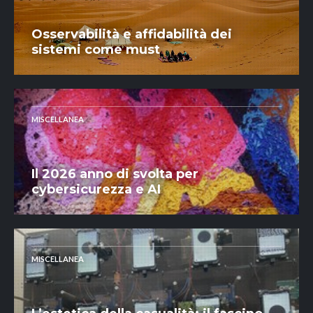
Osservabilità e affidabilità dei
sistemi come must
MISCELLANEA
Il 2026 anno di svolta per
cybersicurezza e AI
MISCELLANEA