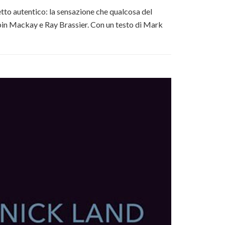
getto autentico: la sensazione che qualcosa del
obin Mackay e Ray Brassier. Con un testo di Mark