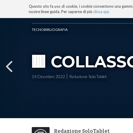
Questo sito fa uso di cookie, i cookie consentono una gamma di
BLOG
TECNOCONSAPEVOLEZZ
nostre linee guida. Per saperne di più
clicca qui
.
Salta
ai
contenuti.
TECNOBIBLIOGRAFIA
|
Salta
alla
navigazione
🟥 COLLASS
14 Dicembre 2022
Redazione SoloTablet
Redazione SoloTablet