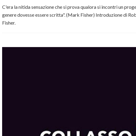
C'era la nitida sensazione che si prova qualora si incontri un pro
genere dovesse essere scritta". (Mark Fisher) Introduzione di R
Fisher.