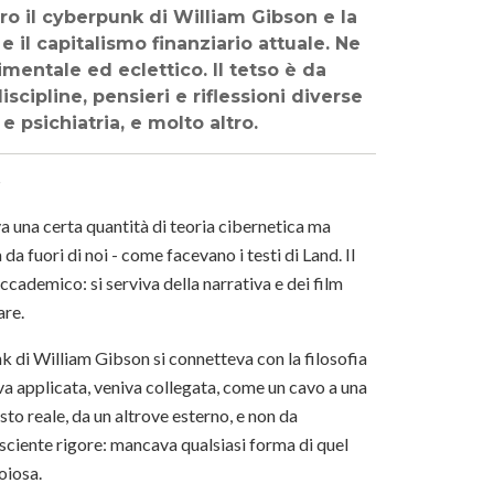
oro il cyberpunk di William Gibson e la
e il capitalismo finanziario attuale. Ne
mentale ed eclettico. Il tetso è da
scipline, pensieri e riflessioni diverse
e psichiatria, e molto altro.
S
a una certa quantità di teoria cibernetica ma
 fuori di noi - come facevano i testi di Land. Il
ccademico: si serviva della narrativa e dei film
are.
k di William Gibson si connetteva con la filosofia
va applicata, veniva collegata, come un cavo a una
to reale, da un altrove esterno, e non da
cosciente rigore: mancava qualsiasi forma di quel
oiosa.