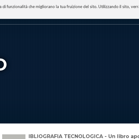
 funzionalità che migliorano la tua fruizione del sito. Utilizzando il sito, ver
A
TECNOBIBLIOGRAFIA
I MIEI LIBRI
PROGETTO
O