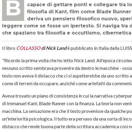
BIBLIOGRAFIA TECNOLOGICA - Un libro apocalittico ma lucido di Nick Land
capace di gettare ponti e collegare tra l
filosofia di Kant, film come Blade Runner 
deriva un pensiero filosofico nuovo, speri
leggere come se fosse un ipertesto. Si naviga tra di
che spaziano tra filosofia e occultismo, cibernetica 
Il libro
COLLASSO
di Nick Land
è pubblicato in Italia dalla LUIS
"Ricordo la prima volta che ho letto Nick Land. All'epoca circolav
nessuno scritto sembrava provenire da dentro le macchine - ossia da
testo non aveva il distacco che ci si aspetterebbe da uno scritto a
come di terreni da occupare, anziché come artefatti da comment
Aveva trovato un piano di consistenza in cui la narrativa cyberpun
di Immanuel Kant, Blade Runner con la finanza. La teoria non veni
macchina. La sensazione era che il testo provenisse da qualche pos
un'interiorità psicologica. Il tutto era pervaso da una sorta di in
distacco che rende buona parte della scrittura accademica così n