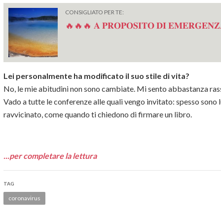
CONSIGLIATO PER TE:
🔥🔥🔥 𝐀 𝐏𝐑𝐎𝐏𝐎𝐒𝐈𝐓𝐎 𝐃𝐈 𝐄𝐌𝐄𝐑𝐆𝐄𝐍𝐙
Lei personalmente ha modificato il suo stile di vita?
No, le mie abitudini non sono cambiate. Mi sento abbastanza rass
Vado a tutte le conferenze alle quali vengo invitato: spesso sono 
ravvicinato, come quando ti chiedono di firmare un libro.
...per completare la lettura
TAG
coronavirus