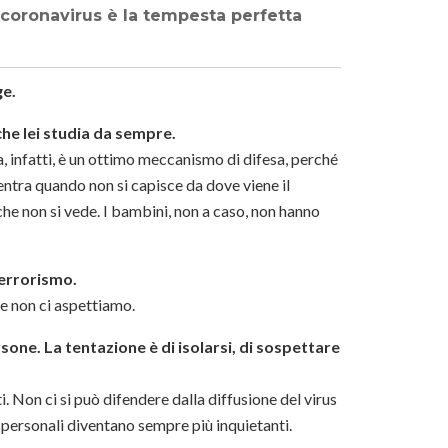
coronavirus è la tempesta perfetta
ge.
che lei studia da sempre.
ra, infatti, è un ottimo meccanismo di difesa, perché
ntra quando non si capisce da dove viene il
he non si vede. I bambini, non a caso, non hanno
terrorismo.
he non ci aspettiamo.
rsone. La tentazione è di isolarsi, di sospettare
 Non ci si può difendere dalla diffusione del virus
ti personali diventano sempre più inquietanti.