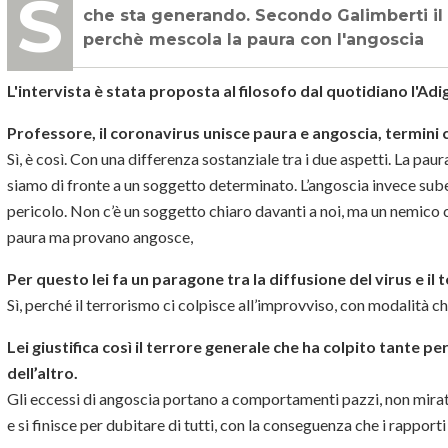
Segnaliamo un'intervista al filosofo Umberto Galimberti sul Coronavirus e le paure
che sta generando. Secondo Galimberti il 
perchè mescola la paura con l'angoscia
L'intervista è stata proposta al filosofo dal quotidiano l'Adi
Professore, il coronavirus unisce paura e angoscia, termini 
Sì, è così. Con una differenza sostanziale tra i due aspetti. La pau
siamo di fronte a un soggetto determinato. L’angoscia invece sube
pericolo. Non c’è un soggetto chiaro davanti a noi, ma un nemico c
paura ma provano angosce,
Per questo lei fa un paragone tra la diffusione del virus e il 
Sì, perché il terrorismo ci colpisce all’improvviso, con modalità c
Lei giustifica così il terrore generale che ha colpito tante pe
dell’altro.
Gli eccessi di angoscia portano a comportamenti pazzi, non mirati.
e si finisce per dubitare di tutti, con la conseguenza che i rappor