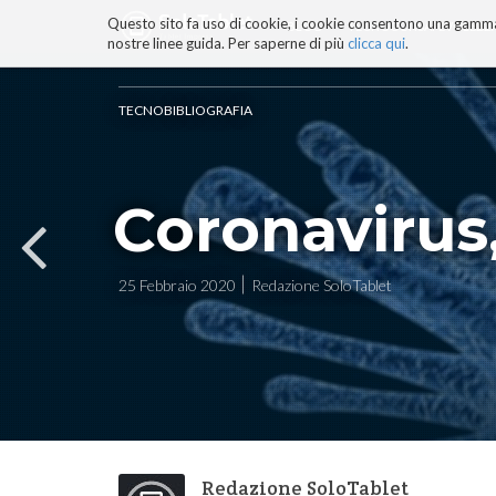
Questo sito fa uso di cookie, i cookie consentono una gamma di
BLOG
TECNOCONSAPEVOLEZZ
nostre linee guida. Per saperne di più
clicca qui
.
Salta
ai
contenuti.
TECNOBIBLIOGRAFIA
|
Salta
alla
navigazione
Coronavirus
25 Febbraio 2020
Redazione SoloTablet
Redazione SoloTablet