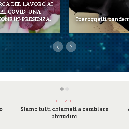
RCA DEL LAVORO AI
EL COVID. UNA
IONE IN-PRESENZA.
Iperoggetti pandem
INTERVISTE
o
Siamo tutti chiamati a cambiare
abitudini