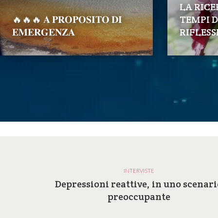
LA RICE
🔥🔥🔥 𝐀 𝐏𝐑𝐎𝐏𝐎𝐒𝐈𝐓𝐎 𝐃𝐈
TEMPI D
𝐄𝐌𝐄𝐑𝐆𝐄𝐍𝐙𝐀
RIFLESS
INTERVISTE
a e le
Depressioni reattive, in uno scenari
ilosofia
preoccupante