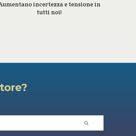
Aumentano incertezza e tensione in
Perc
tutti noi!
atore?