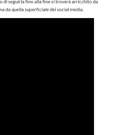
o di seguirla fino alla fine si troverà arricchito da
na da quella superficiale dei social media.