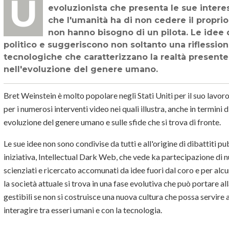
Una lunga intervista condotta da Virtual Futures con Bret Weinstein, un biologo
evoluzionista che presenta le sue interess
che l'umanità ha di non cedere il proprio
non hanno bisogno di un pilota. Le idee 
politico e suggeriscono non soltanto una riflession
tecnologiche che caratterizzano la realtà presente
nell'evoluzione del genere umano.
Bret Weinstein è molto popolare negli Stati Uniti per il suo lavo
per i numerosi interventi video nei quali illustra, anche in termini did
evoluzione del genere umano e sulle sfide che si trova di fronte.
Le sue idee non sono condivise da tutti e all'origine di dibattiti p
iniziativa, Intellectual Dark Web, che vede ka partecipazione di n
scienziati e ricercato accomunati da idee fuori dal coro e per alc
la società attuale si trova in una fase evolutiva che può portare al
gestibili se non si costruisce una nuova cultura che possa servir
interagire tra esseri umani e con la tecnologia.