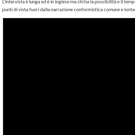
L'intervista è lunga ed è in inglese ma chi ha la possibilità e il temp
punti di vista fuori dalla narrazione conformistica comune e lonta