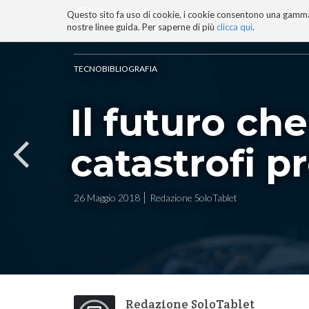
Questo sito fa uso di cookie, i cookie consentono una gamma di
BLOG
TECNOCONSAPEVOLEZZ
nostre linee guida. Per saperne di più
clicca qui
.
Salta
ai
contenuti.
TECNOBIBLIOGRAFIA
|
Salta
Il futuro ch
alla
navigazione
catastrofi 
26 Maggio 2018
Redazione SoloTablet
Redazione SoloTablet