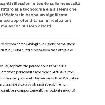
anti riflessioni e teorie sulla necessità
 futuro alla tecnologia e a sistemi che
di Weinstein hanno un significato
e più approfondita sulle rivoluzioni
 ma anche sui loro effetti
ro di ricerca come Biologi evoluzionista ma anche
attici, i suoi punti di vista sulla fase attuale di
ubblici, soprattutto perchè collegabili a una
uomerose personalità americane. Artisti, autori,
uni ritenute quasi eretiche. Secondo Bret Weisntein
la tirannia e a catastrofi imprevedibili e non
e a cambiare comportamenti, narrazioni e modi di