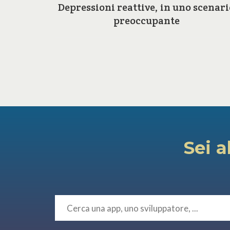
a e le
Depressioni reattive, in uno scenari
ilosofia
preoccupante
Sei a