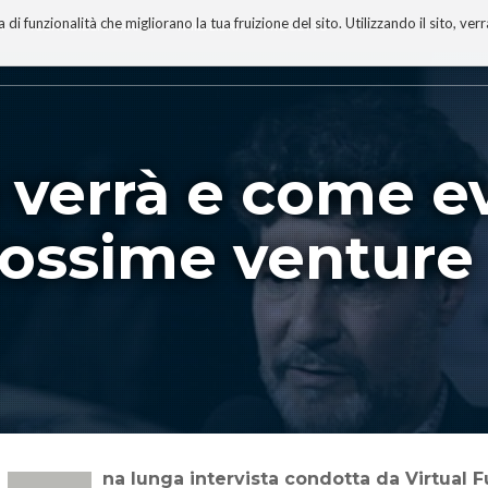
 funzionalità che migliorano la tua fruizione del sito. Utilizzando il sito, ver
A
TECNOBIBLIOGRAFIA
I MIEI LIBRI
PROGETTO
e verrà e come ev
prossime venture