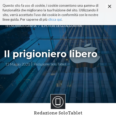
×
Salta
Questo sito fa uso di cookie, i cookie consentono una gamma di
ai
funzionalità che migliorano la tua fruizione del sito. Utilizzando il
contenuti.
sito, verrà accettato l'uso dei cookie in conformità con le nostre
|
linee guida. Per saperne di più
clicca qui
.
Salta
/
TECNOBIBLIOGRAFIA
IL POTERE DEGLI ALGORITMI
alla
navigazione
Il prigioniero libero
13 Maggio 2021
Redazione SoloTablet
Redazione SoloTablet